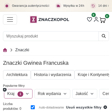
Przejdź do treści głównej
Gwarancja autentyczności
Wysyłka w 24h
14 dni na
0
Liczba pozycji 
0
Pro
Znaczki
Znaczki Gwinea Francuska
Architektura
Historia i wydarzenia
Kraje i Kontynenty
Popularne filtry
Kraj
Rok wydania
Jakość
Cen
1
Liczba
Usuń wszystkie filtry
Auto-doładowanie
produktów: 0