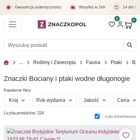
Przejdź do treści głównej
Gwarancja autentyczności
Wysyłka w 24h
14 dni na
0
Liczba pozycji 
0
Pro
...
Rośliny i Zwierzęta
Fauna
Ptaki
Bociany i ptaki wodne długonogie
Znaczki Bociany i ptaki wodne długonogie
Popularne filtry
Kraj
Rok wydania
Jakość
Cena
Liczba produktów: 224
Auto-doładowanie