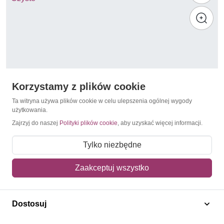
Korzystamy z plików cookie
Ta witryna używa plików cookie w celu ulepszenia ogólnej wygody
użytkowania.
Zajrzyj do naszej
Polityki plików cookie
, aby uzyskać więcej informacji.
Ptaki śpiewające
Gwinea Bissau 2020 Mi ark 11095-11098 Czyste **
Tylko niezbędne
15,00 zł
Zaakceptuj wszystko
Dodaj do koszyka
Dostosuj