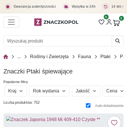
Przejdź do treści głównej
Gwarancja autentyczności
Wysyłka w 24h
14 dni na
0
Liczba pozycji 
0
Pro
...
Rośliny i Zwierzęta
Fauna
Ptaki
Ptaki śpiewające
Znaczki Ptaki śpiewające
Popularne filtry
Kraj
Rok wydania
Jakość
Cena
Liczba produktów: 752
Auto-doładowanie