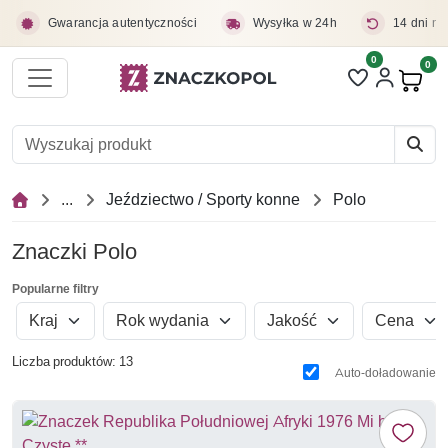
Przejdź do treści głównej
Gwarancja autentyczności
Wysyłka w 24h
14 dni na
0
Liczba pozycji 
0
Pro
...
Jeździectwo / Sporty konne
Polo
Znaczki Polo
Popularne filtry
Kraj
Rok wydania
Jakość
Cena
Liczba produktów: 13
Auto-doładowanie