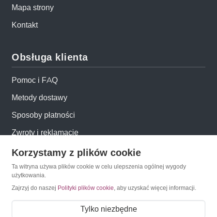
Mapa strony
Kontakt
Obsługa klienta
Pomoc i FAQ
Metody dostawy
Sposoby płatności
Zwroty i reklamacje
Jak kupować?
Korzystamy z plików cookie
Newsletter
Ta witryna używa plików cookie w celu ulepszenia ogólnej wygody
użytkowania.
Zajrzyj do naszej
Polityki plików cookie
, aby uzyskać więcej informacji.
Konto
Tylko niezbędne