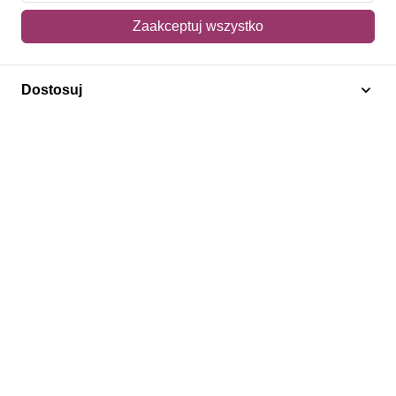
Moje konto
Zaakceptuj wszystko
Moje zamówienia
Mój koszyk
Dostosuj
Adres dostawy
Polecamy
Znaczki Konie
Znaczki Politycy
Znaczki Żaglowce
Znaczki Kwiaty
Znaczki Herby / Heraldyka / Symbole