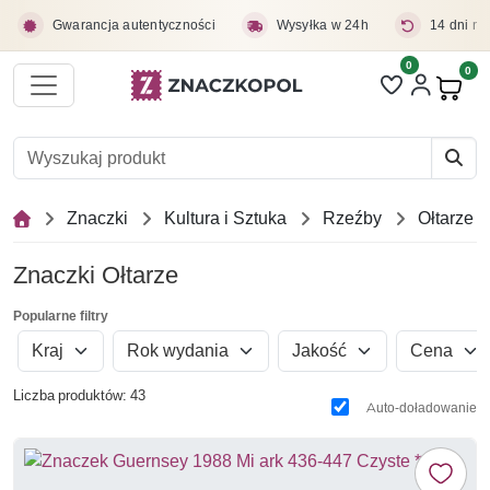
Przejdź do treści głównej
Gwarancja autentyczności
Wysyłka w 24h
14 dni na
0
Liczba pozycji 
0
Pro
Znaczki
Kultura i Sztuka
Rzeźby
Ołtarze
Znaczki Ołtarze
Popularne filtry
Kraj
Rok wydania
Jakość
Cena
Liczba produktów: 43
Auto-doładowanie