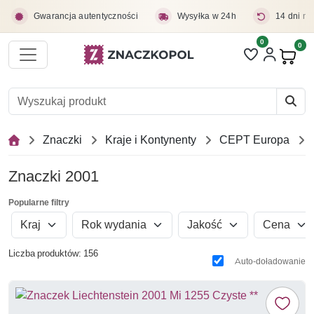
Przejdź do treści głównej
Gwarancja autentyczności
Wysyłka w 24h
14 dni na
0
Liczba pozycji 
0
Pro
Znaczki
Kraje i Kontynenty
CEPT Europa
Znaczki 2001
Popularne filtry
Kraj
Rok wydania
Jakość
Cena
Liczba produktów: 156
Auto-doładowanie