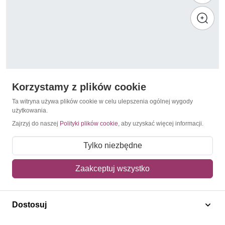
Korzystamy z plików cookie
Ta witryna używa plików cookie w celu ulepszenia ogólnej wygody
użytkowania.
Zajrzyj do naszej
Polityki plików cookie
, aby uzyskać więcej informacji.
Herby / Heraldyka / Symbole
Filipiny 1998 Mi 2880 Czyste **
Tylko niezbędne
2,00 zł
Zaakceptuj wszystko
Dodaj do koszyka
Dostosuj