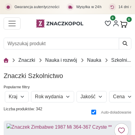
Przejdź do treści głównej
Gwarancja autentyczności
Wysyłka w 24h
14 dni na
0
Liczba pozycji 
0
Pro
Znaczki
Nauka i rozwój
Nauka
Szkolnictwo
Znaczki Szkolnictwo
Popularne filtry
Kraj
Rok wydania
Jakość
Cena
Liczba produktów: 342
Auto-doładowanie