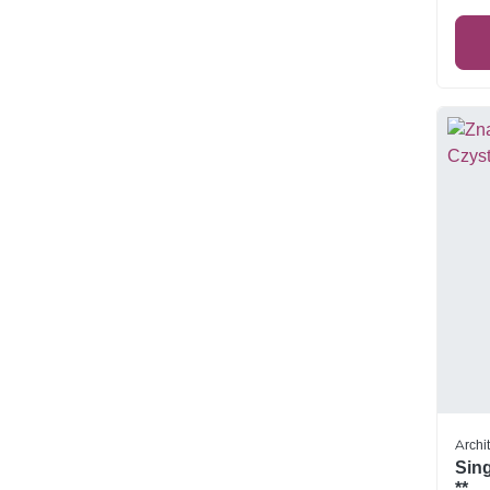
Archi
Sing
**