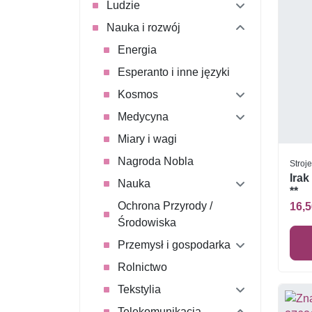
Ludzie
Nauka i rozwój
Energia
Esperanto i inne języki
Kosmos
Medycyna
Miary i wagi
Nagroda Nobla
Stroj
Irak
Nauka
**
Ochrona Przyrody /
16,5
Środowiska
Przemysł i gospodarka
Rolnictwo
Tekstylia
Telekomunikacja