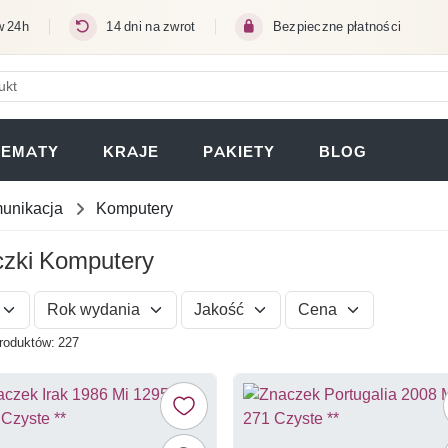
w 24h
14 dni na zwrot
Bezpieczne płatności
ERA SIĘ W NOWEJ KARCIE)
TEMATY
KRAJE
PAKIETY
BLOG
unikacja
Komputery
zki Komputery
Rok wydania
Jakość
Cena
roduktów: 227