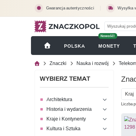
Przejdź do treści głównej
Gwarancja autentyczności
Wysyłka 
Nowość!
(OTWI
POLSKA
MONETY
Znaczki
Nauka i rozwój
Telekom
Znac
WYBIERZ TEMAT
Kraj
Architektura
Liczba p
Historia i wydarzenia
Kraje i Kontynenty
Kultura i Sztuka