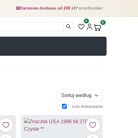
Darmowa dostawa od 200 zł
Pomoc
Kontakt
0
Liczba pozycji na liście ulubionyc
0
Produkty w koszyku:
Sortuj według
Auto-doładowanie