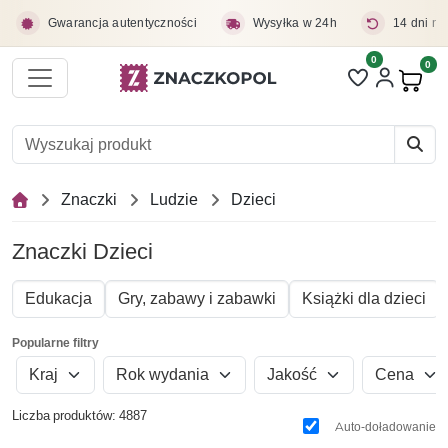
Przejdź do treści głównej
Gwarancja autentyczności
Wysyłka w 24h
14 dni na
0
Liczba pozycji 
0
Pro
Znaczki
Ludzie
Dzieci
Znaczki Dzieci
Edukacja
Gry, zabawy i zabawki
Książki dla dzieci
Popularne filtry
Kraj
Rok wydania
Jakość
Cena
Liczba produktów: 4887
Auto-doładowanie