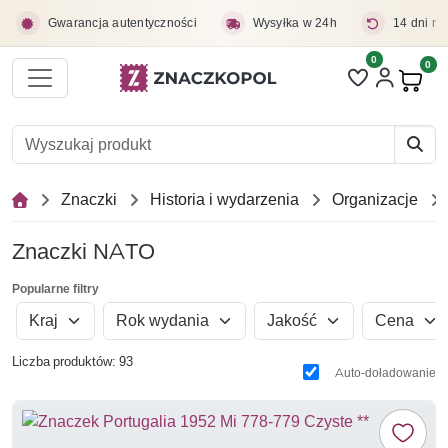
Przejdź do treści głównej
Gwarancja autentyczności
Wysyłka w 24h
14 dni na
0
Liczba pozycji 
0
Pro
Znaczki
Historia i wydarzenia
Organizacje
Znaczki NATO
Popularne filtry
Kraj
Rok wydania
Jakość
Cena
Liczba produktów: 93
Auto-doładowanie