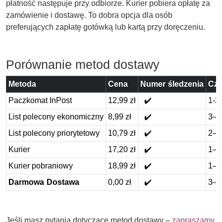
płatność następuje przy odbiorze. Kurier pobiera opłatę za
zamówienie i dostawę. To dobra opcja dla osób
preferujących zapłatę gotówką lub kartą przy doręczeniu.
Porównanie metod dostawy
Metoda
Cena
Numer śledzenia
Cza
Paczkomat InPost
12,99 zł
✔️
1-2 
List polecony ekonomiczny
8,99 zł
✔️
3–7
List polecony priorytetowy
10,79 zł
✔️
2–5
Kurier
17,20 zł
✔️
1–2
Kurier pobraniowy
18,99 zł
✔️
1–2
Darmowa Dostawa
0,00 zł
✔️
3–7
Jeśli masz pytania dotyczące metod dostawy –
zapraszamy