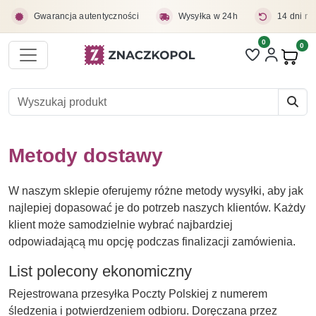
Przejdź do treści głównej
Gwarancja autentyczności
Wysyłka w 24h
14 dni na
0
Liczba pozycji 
0
Pro
Metody dostawy
W naszym sklepie oferujemy różne metody wysyłki, aby jak
najlepiej dopasować je do potrzeb naszych klientów. Każdy
klient może samodzielnie wybrać najbardziej
odpowiadającą mu opcję podczas finalizacji zamówienia.
List polecony ekonomiczny
Rejestrowana przesyłka Poczty Polskiej z numerem
śledzenia i potwierdzeniem odbioru. Doręczana przez