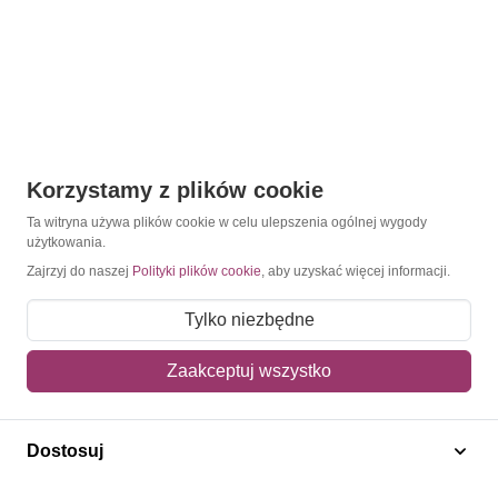
Korzystamy z plików cookie
Ta witryna używa plików cookie w celu ulepszenia ogólnej wygody
Kontakt
użytkowania.
Jesteśmy tu, by pomóc – niezależnie, czy szukasz
Zajrzyj do naszej
Polityki plików cookie
, aby uzyskać więcej informacji.
konkretnego znaczka, czy dopiero zaczynasz przygodę z
filatelistyką.
Tylko niezbędne
Zapisz się do newslettera
Zaakceptuj wszystko
Napisz do nas
Dostosuj
O Znaczkopol.pl