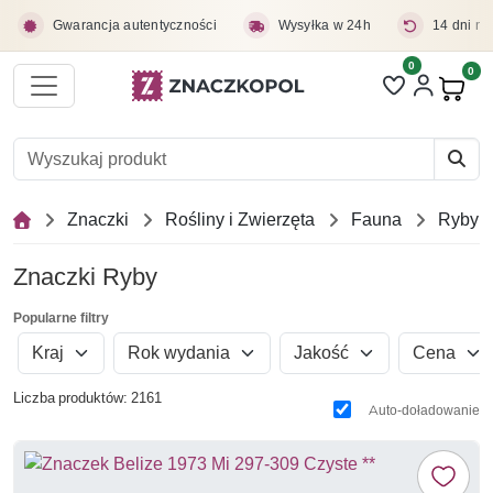
Przejdź do treści głównej
Gwarancja autentyczności
Wysyłka w 24h
14 dni na
0
Liczba pozycji 
0
Pro
Znaczki
Rośliny i Zwierzęta
Fauna
Ryby
Znaczki Ryby
Popularne filtry
Kraj
Rok wydania
Jakość
Cena
Liczba produktów: 2161
Auto-doładowanie