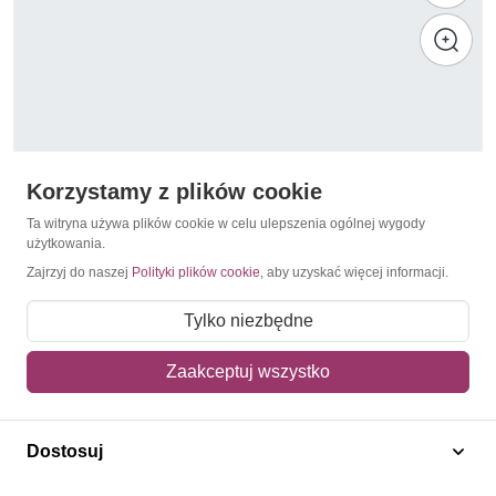
Korzystamy z plików cookie
Ta witryna używa plików cookie w celu ulepszenia ogólnej wygody
użytkowania.
Zajrzyj do naszej
Polityki plików cookie
, aby uzyskać więcej informacji.
Flagi / Sztandary
Mongolia 1979 Mi 1215-1221 Czyste **
Tylko niezbędne
7,00 zł
Zaakceptuj wszystko
Dodaj do koszyka
Dostosuj