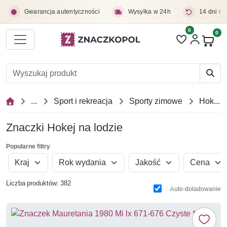
Przejdź do treści głównej
Gwarancja autentyczności
Wysyłka w 24h
14 dni na
0
Liczba pozycji 
0
Pro
...
Sport i rekreacja
Sporty zimowe
Hokej na lodzie
Znaczki Hokej na lodzie
Popularne filtry
Kraj
Rok wydania
Jakość
Cena
Liczba produktów: 382
Auto-doładowanie