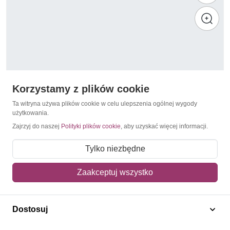
Korzystamy z plików cookie
Ta witryna używa plików cookie w celu ulepszenia ogólnej wygody
użytkowania.
Zajrzyj do naszej
Polityki plików cookie
, aby uzyskać więcej informacji.
Drukarstwo
Szwecja 1961 Mi 476-477A,Dl,Dr Czyste **
Tylko niezbędne
16,50 zł
Zaakceptuj wszystko
Dodaj do koszyka
Dostosuj