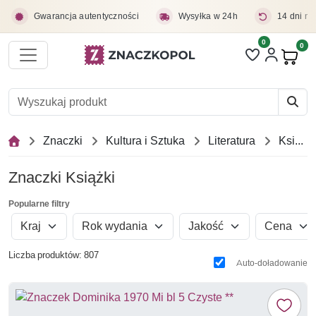
Przejdź do treści głównej
Gwarancja autentyczności
Wysyłka w 24h
14 dni na
0
Liczba pozycji 
0
Pro
Znaczki
Kultura i Sztuka
Literatura
Książki
Znaczki Książki
Popularne filtry
Kraj
Rok wydania
Jakość
Cena
Liczba produktów: 807
Auto-doładowanie