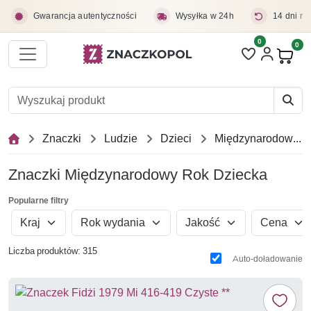
Przejdź do treści głównej
Gwarancja autentyczności
Wysyłka w 24h
14 dni na
0
Liczba pozycji 
0
Pro
Znaczki
Ludzie
Dzieci
Międzynarodowy Rok Dziecka
Znaczki Międzynarodowy Rok Dziecka
Popularne filtry
Kraj
Rok wydania
Jakość
Cena
Liczba produktów: 315
Auto-doładowanie