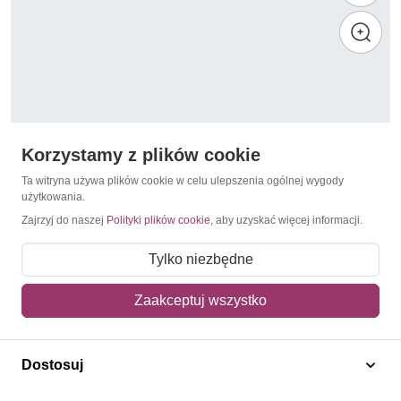
Korzystamy z plików cookie
Ta witryna używa plików cookie w celu ulepszenia ogólnej wygody
użytkowania.
Zajrzyj do naszej
Polityki plików cookie
, aby uzyskać więcej informacji.
Międzynarodowy Rok Dziecka
Singapur 1979 Mi 335-338 Czyste **
Tylko niezbędne
9,50 zł
Zaakceptuj wszystko
Dodaj do koszyka
Dostosuj