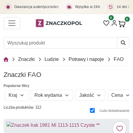
Przejdź do treści głównej
Gwarancja autentyczności
Wysyłka w 24h
14 dni na
0
Liczba pozycji 
0
Pro
Znaczki
Ludzie
Potrawy i napoje
FAO
Znaczki FAO
Popularne filtry
Kraj
Rok wydania
Jakość
Cena
Liczba produktów: 112
Auto-doładowanie