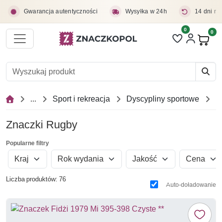
Przejdź do treści głównej
Gwarancja autentyczności
Wysyłka w 24h
14 dni na
0
Liczba pozycji 
0
Pro
...
Sport i rekreacja
Dyscypliny sportowe
Znaczki Rugby
Popularne filtry
Kraj
Rok wydania
Jakość
Cena
Liczba produktów: 76
Auto-doładowanie