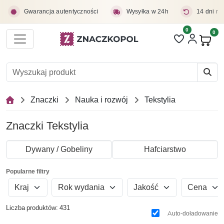
Przejdź do treści głównej
Gwarancja autentyczności
Wysyłka w 24h
14 dni na
0
Liczba pozycji 
0
Pro
Znaczki
Nauka i rozwój
Tekstylia
Znaczki Tekstylia
Dywany / Gobeliny
Hafciarstwo
Popularne filtry
Kraj
Rok wydania
Jakość
Cena
Liczba produktów: 431
Auto-doładowanie