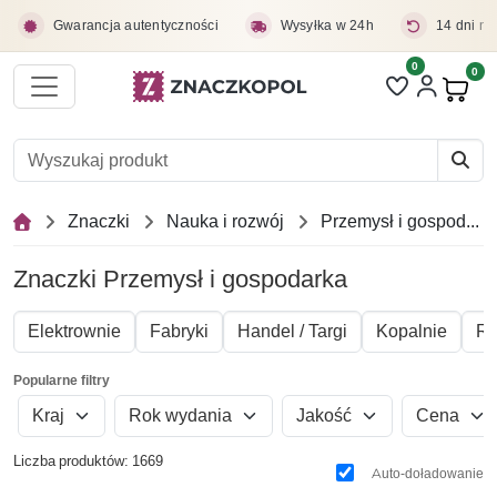
Przejdź do treści głównej
Gwarancja autentyczności
Wysyłka w 24h
14 dni na
0
Liczba pozycji 
0
Pro
Znaczki
Nauka i rozwój
Przemysł i gospodarka
Znaczki Przemysł i gospodarka
Elektrownie
Fabryki
Handel / Targi
Kopalnie
R
Popularne filtry
Kraj
Rok wydania
Jakość
Cena
Liczba produktów: 1669
Auto-doładowanie