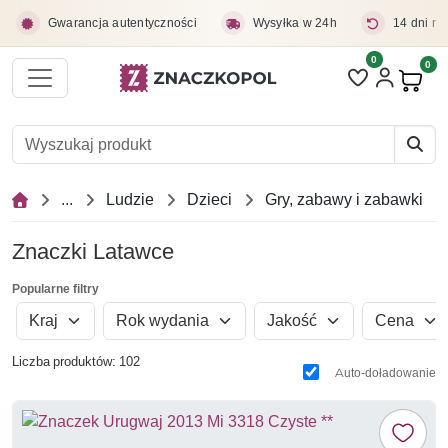
Przejdź do treści głównej
Gwarancja autentyczności
Wysyłka w 24h
14 dni na
0
Liczba pozycji 
0
Pro
...
Ludzie
Dzieci
Gry, zabawy i zabawki
Znaczki Latawce
Popularne filtry
Kraj
Rok wydania
Jakość
Cena
Liczba produktów: 102
Auto-doładowanie