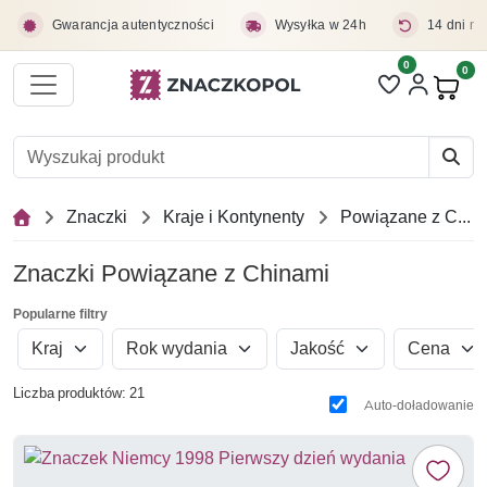
Przejdź do treści głównej
Gwarancja autentyczności
Wysyłka w 24h
14 dni na
0
Liczba pozycji 
0
Pro
Znaczki
Kraje i Kontynenty
Powiązane z Chinami
Znaczki Powiązane z Chinami
Popularne filtry
Kraj
Rok wydania
Jakość
Cena
Liczba produktów: 21
Auto-doładowanie