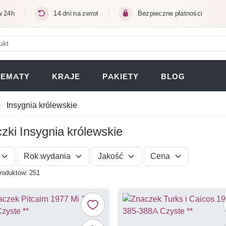
w 24h
14 dni na zwrot
Bezpieczne płatności
ERA SIĘ W NOWEJ KARCIE)
TEMATY
KRAJE
PAKIETY
BLOG
Insygnia królewskie
zki Insygnia królewskie
Rok wydania
Jakość
Cena
roduktów: 251