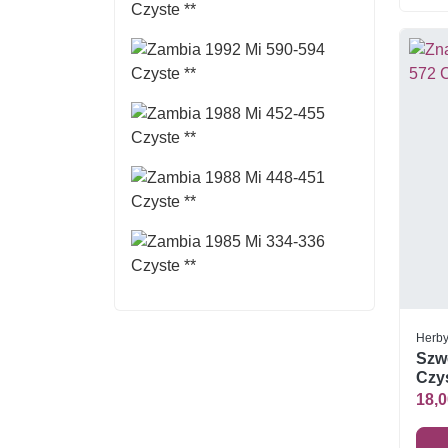
Herby
Szw
Czys
18,0