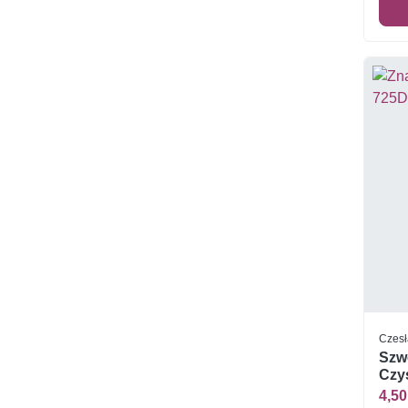
Czesł
Szw
Czys
4,50