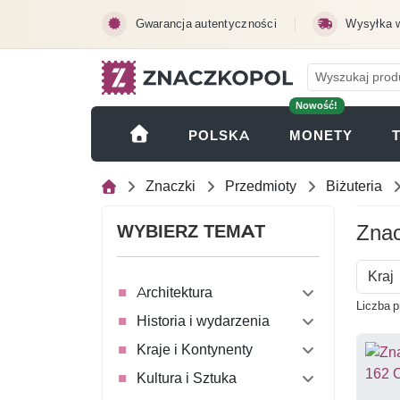
Przejdź do treści głównej
Gwarancja autentyczności
Wysyłka 
Nowość!
(OTWI
POLSKA
MONETY
Znaczki
Przedmioty
Biżuteria
Znac
WYBIERZ TEMAT
Kraj
Architektura
Liczba p
Historia i wydarzenia
Kraje i Kontynenty
Kultura i Sztuka