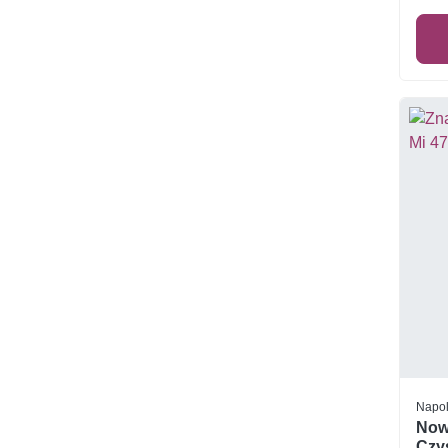
Napo
Now
Czys