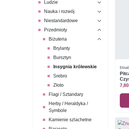
Ludzie
Nauka i rozwój
Niestandardowe
Przedmioty
Biżuteria
Brylanty
Bursztyn
Insygnia królewskie
Elisab
Pitc
Srebro
Czys
Złoto
7,80
Flagi / Sztandary
Herby / Heraldyka /
Symbole
Kamienie szlachetne
Parasole