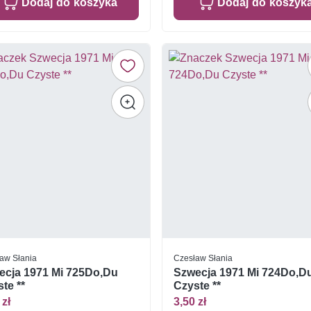
Dodaj do koszyka
Dodaj do koszyk
aw Słania
Czesław Słania
ecja 1971 Mi 725Do,Du
Szwecja 1971 Mi 724Do,D
te **
Czyste **
 zł
3,50 zł