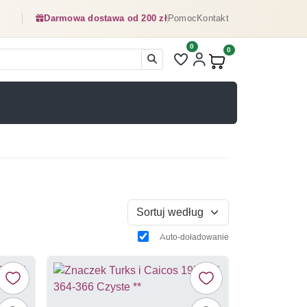
Darmowa dostawa od 200 zł
Pomoc
Kontakt
0
Liczba pozycji na liście ulubionyc
0
Produkty w koszyku:
Sortuj według
Auto-doładowanie