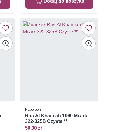
a
Dodaj do koszyka
Napoleon
u
Ras Al Khaimah 1969 Mi ark
322-325B Czyste **
50,00 zł