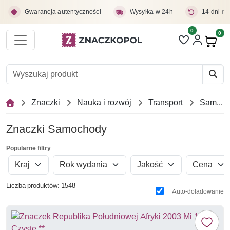
Przejdź do treści głównej
Gwarancja autentyczności
Wysyłka w 24h
14 dni na
0
Liczba pozycji 
0
Pro
Znaczki
Nauka i rozwój
Transport
Samochody
Znaczki Samochody
Popularne filtry
Kraj
Rok wydania
Jakość
Cena
Liczba produktów: 1548
Auto-doładowanie