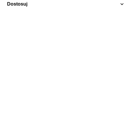
Dostosuj
Lokomotywy
Gwinea Bissau 2020 Mi bl 1903 Czyste **
15,00 zł