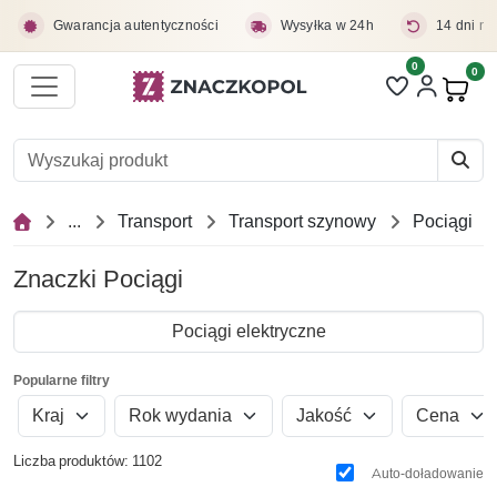
Przejdź do treści głównej
Gwarancja autentyczności
Wysyłka w 24h
14 dni na
0
Liczba pozycji 
0
Pro
...
Transport
Transport szynowy
Pociągi
Znaczki Pociągi
Pociągi elektryczne
Popularne filtry
Kraj
Rok wydania
Jakość
Cena
Liczba produktów: 1102
Auto-doładowanie