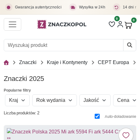
Przejdź do treści głównej
Gwarancja autentyczności
Wysyłka w 24h
14 dni na
0
Liczba pozycji 
0
Pro
Znaczki
Kraje i Kontynenty
CEPT Europa
Znaczki 2025
Popularne filtry
Kraj
Rok wydania
Jakość
Cena
Liczba produktów: 2
Auto-doładowanie