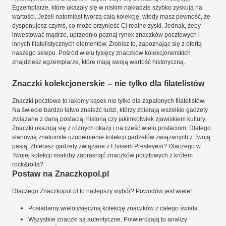
Egzemplarze, które ukazały się w niskim nakładzie szybko zyskują na
wartości. Jeżeli natomiast tworzą całą kolekcję, wtedy masz pewność, że
dysponujesz czymś, co może przynieść Ci realne zyski. Jednak, żeby
inwestować mądrze, uprzednio poznaj rynek znaczków pocztowych i
innych filatelistycznych elementów. Zrobisz to, zapoznając się z ofertą
naszego sklepu. Pośród wielu tysięcy znaczków kolekcjonerskich
znajdziesz egzemplarze, które mają swoją wartość historyczną.
Znaczki kolekcjonerskie – nie tylko dla filatelistów
Znaczki pocztowe to łakomy kąsek nie tylko dla zapalonych filatelistów.
Na świecie bardzo łatwo znaleźć ludzi, którzy zbierają wszelkie gadżety
związane z daną postacią, historią czy jakimkolwiek zjawiskiem kultury.
Znaczki ukazują się z różnych okazji i na cześć wielu postaciom. Dlatego
stanowią znakomite uzupełnienie kolekcji gadżetów związanych z Twoją
pasją. Zbierasz gadżety związane z Elvisem Presleyem? Dlaczego w
Twojej kolekcji miałoby zabraknąć znaczków pocztowych z królem
rock&rolla?
Postaw na Znaczkopol.pl
Dlaczego Znaczkopol.pl to najlepszy wybór? Powodów jest wiele!
Posiadamy wielotysięczną kolekcję znaczków z całego świata.
Wszystkie znaczki są autentyczne. Potwierdzają to analizy