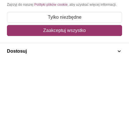
Moje konto
Zajrzyj do naszej
Polityki plików cookie
, aby uzyskać więcej informacji.
Moje zamówienia
Tylko niezbędne
Mój koszyk
Zaakceptuj wszystko
Adres dostawy
Dostosuj
Polecamy
Znaczki Konie
Znaczki Politycy
Znaczki Żaglowce
Znaczki Kwiaty
Znaczki Herby / Heraldyka / Symbole