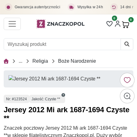
Przejdź do treści głównej
Gwarancja autentyczności
Wysyłka w 24h
14 dni na
0
Liczba pozycji 
0
Pro
...
Religia
Boże Narodzenie
Numer
Nr
: #123524
Jakość: Czyste **
Jersey 2012 Mi ark 1687-1694 Czyste
**
Znaczek pocztowy Jersey 2012 Mi ark 1687-1694 Czyste
**w sklepie filatelistycznym Znaczkopol.pl. Duży wybór