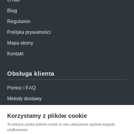
Blog
Regulamin
Polityka prywatności
Mapa strony
Kontakt
Obsługa klienta
Pomoc i FAQ
Metody dostawy
Sposoby płatności
Korzystamy z plików cookie
Zwroty i reklamacje
Ta witryna używa plików cookie w celu ulepszenia ogólnej wygody
użytkowania.
Jak kupować?