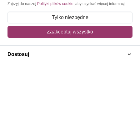
Zajrzyj do naszej
Polityki plików cookie
, aby uzyskać więcej informacji.
Newsletter
Tylko niezbędne
Konto
Zaakceptuj wszystko
Moje konto
Dostosuj
Moje zamówienia
Mój koszyk
Adres dostawy
Polecamy
Znaczki Konie
Znaczki Politycy
Znaczki Żaglowce