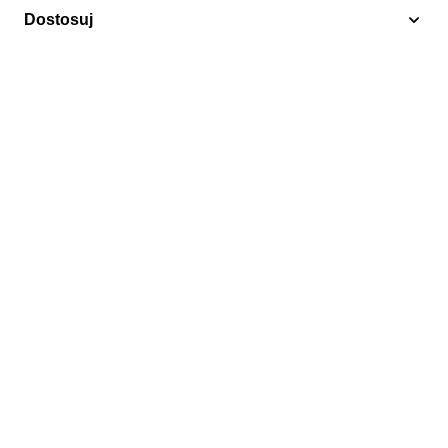
Dostosuj
Czerwony Krzyż
Reunion 1972 Mi 491-492 Czyste **
26,00 zł