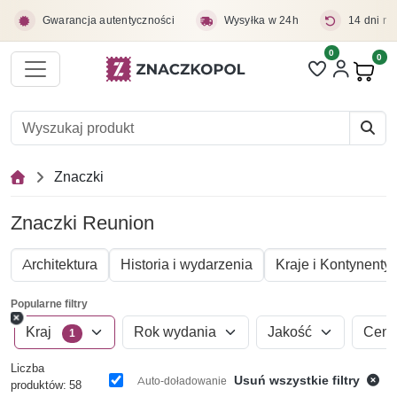
Przejdź do treści głównej
Gwarancja autentyczności
Wysyłka w 24h
14 dni na
0
Liczba pozycji 
0
Pro
Znaczki
Znaczki Reunion
Architektura
Historia i wydarzenia
Kraje i Kontynenty
Popularne filtry
Kraj
Rok wydania
Jakość
Cen
1
Liczba
Usuń wszystkie filtry
Auto-doładowanie
produktów: 58