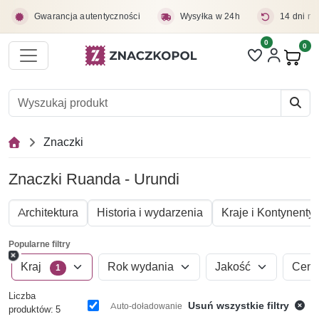
Przejdź do treści głównej
Gwarancja autentyczności
Wysyłka w 24h
14 dni na
0
Liczba pozycji 
0
Pro
Znaczki
Znaczki Ruanda - Urundi
Architektura
Historia i wydarzenia
Kraje i Kontynenty
Popularne filtry
Kraj
Rok wydania
Jakość
Cen
1
Liczba
Usuń wszystkie filtry
Auto-doładowanie
produktów: 5