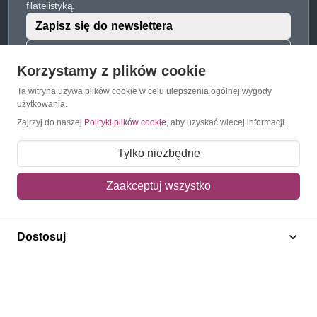
filatelistyką.
Zapisz się do newslettera
Napisz do nas
Korzystamy z plików cookie
Ta witryna używa plików cookie w celu ulepszenia ogólnej wygody
użytkowania.
Zajrzyj do naszej
Polityki plików cookie
, aby uzyskać więcej informacji.
O Znaczkopol.pl
Tylko niezbędne
O nas
Blog
Zaakceptuj wszystko
Regulamin
Polityka prywatności
Dostosuj
Mapa strony
Kontakt