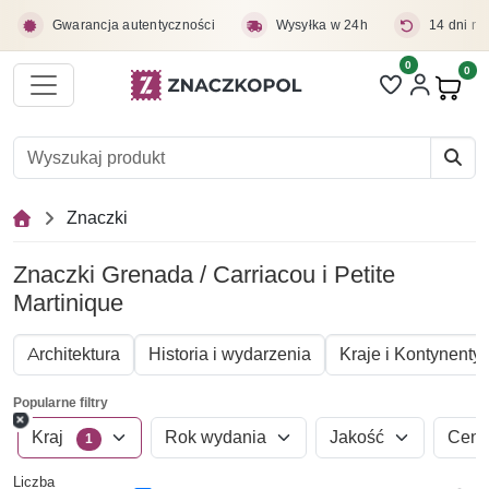
Przejdź do treści głównej
Gwarancja autentyczności
Wysyłka w 24h
14 dni na
0
Liczba pozycji 
0
Pro
Znaczki
Znaczki Grenada / Carriacou i Petite
Martinique
Architektura
Historia i wydarzenia
Kraje i Kontynenty
Popularne filtry
Kraj
Rok wydania
Jakość
Cen
1
Liczba