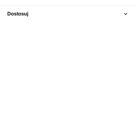
Dodaj do koszyka
Dostosuj
Elvis Presley
Grenada / Carriacou i Petite Martinique 2005 Mi
4188-4193 Czyste **
18,75 zł