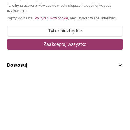
Konto
Ta witryna używa plików cookie w celu ulepszenia ogólnej wygody
użytkowania.
Moje konto
Zajrzyj do naszej
Polityki plików cookie
, aby uzyskać więcej informacji.
Moje zamówienia
Tylko niezbędne
Mój koszyk
Zaakceptuj wszystko
Adres dostawy
Polecamy
Dostosuj
Znaczki Konie
Znaczki Politycy
Znaczki Żaglowce
Znaczki Kwiaty
Znaczki Herby / Heraldyka / Symbole