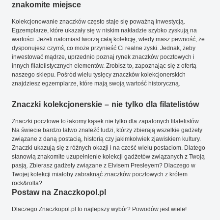
znakomite miejsce
Kolekcjonowanie znaczków często staje się poważną inwestycją.
Egzemplarze, które ukazały się w niskim nakładzie szybko zyskują na
wartości. Jeżeli natomiast tworzą całą kolekcję, wtedy masz pewność, że
dysponujesz czymś, co może przynieść Ci realne zyski. Jednak, żeby
inwestować mądrze, uprzednio poznaj rynek znaczków pocztowych i
innych filatelistycznych elementów. Zrobisz to, zapoznając się z ofertą
naszego sklepu. Pośród wielu tysięcy znaczków kolekcjonerskich
znajdziesz egzemplarze, które mają swoją wartość historyczną.
Znaczki kolekcjonerskie – nie tylko dla filatelistów
Znaczki pocztowe to łakomy kąsek nie tylko dla zapalonych filatelistów.
Na świecie bardzo łatwo znaleźć ludzi, którzy zbierają wszelkie gadżety
związane z daną postacią, historią czy jakimkolwiek zjawiskiem kultury.
Znaczki ukazują się z różnych okazji i na cześć wielu postaciom. Dlatego
stanowią znakomite uzupełnienie kolekcji gadżetów związanych z Twoją
pasją. Zbierasz gadżety związane z Elvisem Presleyem? Dlaczego w
Twojej kolekcji miałoby zabraknąć znaczków pocztowych z królem
rock&rolla?
Postaw na Znaczkopol.pl
Dlaczego Znaczkopol.pl to najlepszy wybór? Powodów jest wiele!