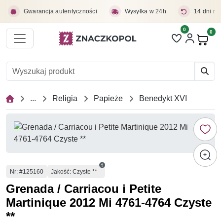
Przejdź do treści głównej
Gwarancja autentyczności
Wysyłka w 24h
14 dni na
0
Liczba pozycji 
0
Pro
...
Religia
Papieże
Benedykt XVI
Numer
Nr
: #125160
Jakość: Czyste **
Grenada / Carriacou i Petite
Martinique 2012 Mi 4761-4764 Czyste
**