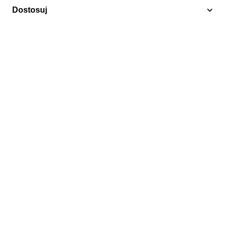
Dostosuj
Malarze francuscy
Grenada i Grenadyny 1987 Mi bl 125 Czyste **
12,50 zł