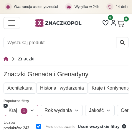
Przejdź do treści głównej
Gwarancja autentyczności
Wysyłka w 24h
14 dni na
0
Liczba pozycji 
0
Pro
Znaczki
Znaczki Grenada i Grenadyny
Architektura
Historia i wydarzenia
Kraje i Kontynenty
Popularne filtry
Kraj
Rok wydania
Jakość
Cen
1
Liczba
Usuń wszystkie filtry
Auto-doładowanie
produktów: 243