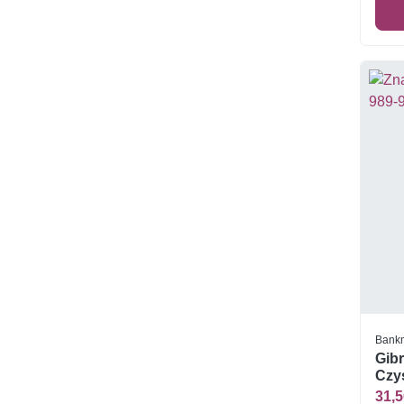
Bankn
Gibr
Czys
31,5