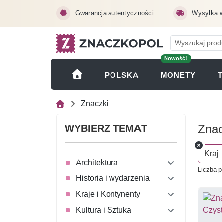
Przejdź do treści głównej
Gwarancja autentyczności
Wysyłka 
Nowość!
(OTWI
POLSKA
MONETY
Znaczki
Znac
WYBIERZ TEMAT
Kraj
Architektura
Liczba p
Historia i wydarzenia
Kraje i Kontynenty
Kultura i Sztuka