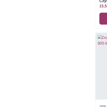
Czys
15,5
2000