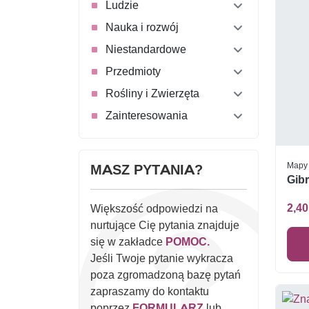
Ludzie
Nauka i rozwój
Niestandardowe
Przedmioty
Rośliny i Zwierzęta
Zainteresowania
Mapy
MASZ PYTANIA?
Gibr
2,40
Większość odpowiedzi na
nurtujące Cię pytania znajduje
się w zakładce
POMOC.
Jeśli Twoje pytanie wykracza
poza zgromadzoną bazę pytań
zapraszamy do kontaktu
poprzez
FORMULARZ
lub