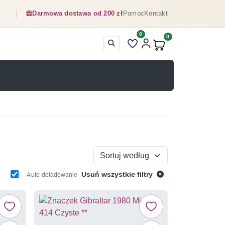
Darmowa dostawa od 200 zł
Pomoc
Kontakt
0
Liczba pozycji na liście ulubionyc
0
Produkty w koszyku:
Sortuj według
Usuń wszystkie filtry
Auto-doładowanie