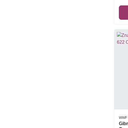
WWF
Gibr