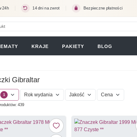
w 24h
14 dni na zwrot
Bezpieczne płatności
ERA SIĘ W NOWEJ KARCIE)
TEMATY
KRAJE
PAKIETY
BLOG
zki Gibraltar
Rok wydania
Jakość
Cena
1
roduktów: 439