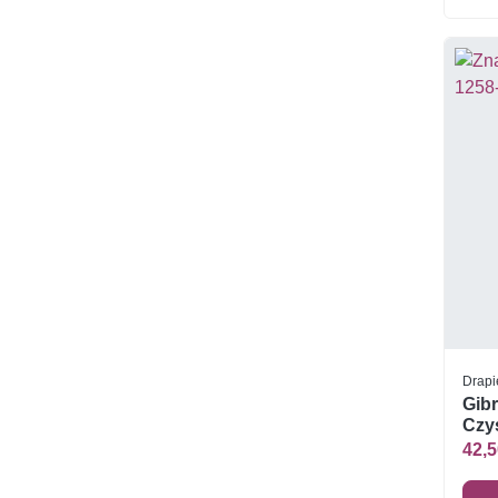
Drapi
Gibr
Czys
42,5