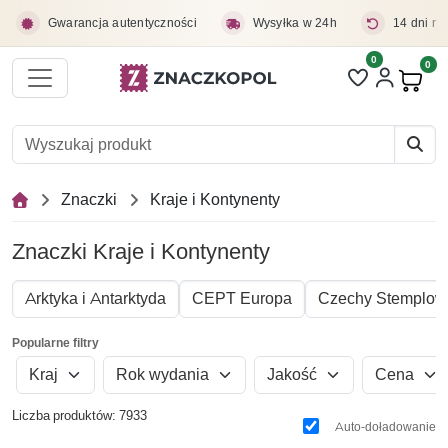
Przejdź do treści głównej
Gwarancja autentyczności
Wysyłka w 24h
14 dni na
0
Liczba pozycji 
0
Pro
Znaczki
Kraje i Kontynenty
Znaczki Kraje i Kontynenty
Arktyka i Antarktyda
CEPT Europa
Czechy Stemplow
Popularne filtry
Kraj
Rok wydania
Jakość
Cena
Liczba produktów: 7933
Auto-doładowanie