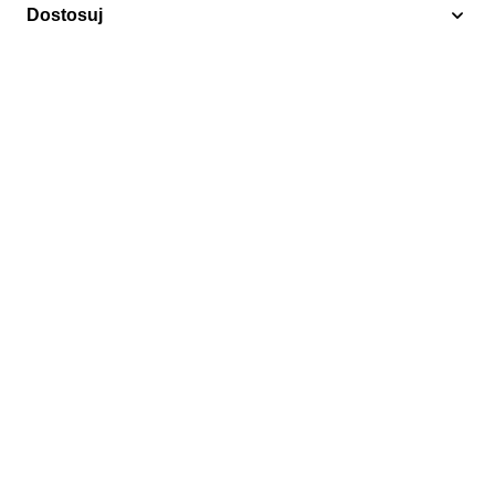
Dostosuj
1990
Portugalia 1990 Mi 1822-1823 Czyste **
16,50 zł