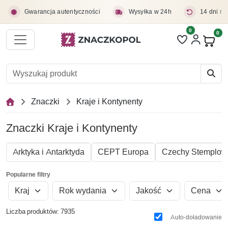
Przejdź do treści głównej
Gwarancja autentyczności
Wysyłka w 24h
14 dni na
0
Liczba pozycji 
0
Pro
Znaczki
Kraje i Kontynenty
Znaczki Kraje i Kontynenty
Arktyka i Antarktyda
CEPT Europa
Czechy Stemplow
Popularne filtry
Kraj
Rok wydania
Jakość
Cena
Liczba produktów: 7935
Auto-doładowanie