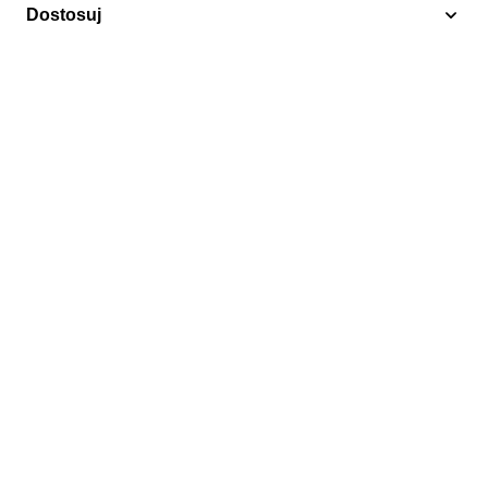
Dostosuj
Zamki i pałace
Włochy 1977 Mi 1567-1568 Czyste **
3,00 zł