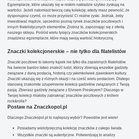
Egzemplarze, które ukazały się w niskim nakładzie szybko zyskują na
wartości. Jeżeli natomiast tworzą całą kolekcję, wtedy masz pewność, że
dysponujesz czymś, co może przynieść Ci realne zyski. Jednak, żeby
inwestować mądrze, uprzednio poznaj rynek znaczków pocztowych i
innych filatelistycznych elementów. Zrobisz to, zapoznając się z ofertą
naszego sklepu. Pośród wielu tysięcy znaczków kolekcjonerskich
znajdziesz egzemplarze, które mają swoją wartość historyczną.
Znaczki kolekcjonerskie – nie tylko dla filatelistów
Znaczki pocztowe to łakomy kąsek nie tylko dla zapalonych filatelistów.
Na świecie bardzo łatwo znaleźć ludzi, którzy zbierają wszelkie gadżety
związane z daną postacią, historią czy jakimkolwiek zjawiskiem kultury.
Znaczki ukazują się z różnych okazji i na cześć wielu postaciom. Dlatego
stanowią znakomite uzupełnienie kolekcji gadżetów związanych z Twoją
pasją. Zbierasz gadżety związane z Elvisem Presleyem? Dlaczego w
Twojej kolekcji miałoby zabraknąć znaczków pocztowych z królem
rock&rolla?
Postaw na Znaczkopol.pl
Dlaczego Znaczkopol.pl to najlepszy wybór? Powodów jest wiele!
Posiadamy wielotysięczną kolekcję znaczków z całego świata.
Wszystkie znaczki są autentyczne. Potwierdzają to analizy