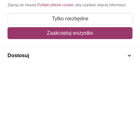
Moje konto
Zajrzyj do naszej
Polityki plików cookie
, aby uzyskać więcej informacji.
Moje zamówienia
Tylko niezbędne
Mój koszyk
Zaakceptuj wszystko
Adres dostawy
Dostosuj
Polecamy
Znaczki Konie
Znaczki Politycy
Znaczki Żaglowce
Znaczki Kwiaty
Znaczki Boże Narodzenie