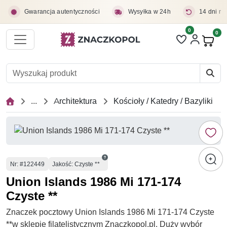
Przejdź do treści głównej
Gwarancja autentyczności
Wysyłka w 24h
14 dni na
0
Liczba pozycji 
0
Pro
...
Architektura
Kościoły / Katedry / Bazyliki
Numer
Nr
: #122449
Jakość: Czyste **
Union Islands 1986 Mi 171-174
Czyste **
Znaczek pocztowy Union Islands 1986 Mi 171-174 Czyste
**w sklepie filatelistycznym Znaczkopol.pl. Duży wybór