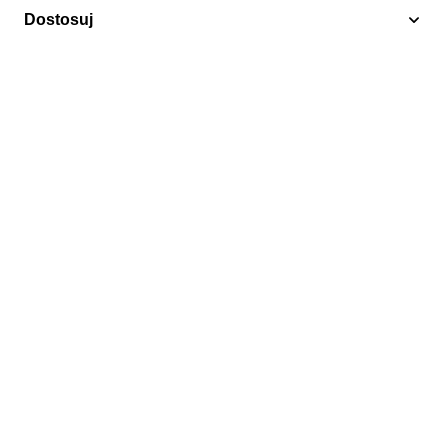
Dostosuj
Motyle / Ćmy
Union Islands 2011 Mi ark 629-632 Czyste **
27,50 zł