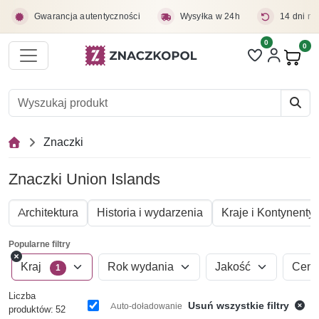
Przejdź do treści głównej
Gwarancja autentyczności
Wysyłka w 24h
14 dni na
0
Liczba pozycji 
0
Pro
Znaczki
Znaczki Union Islands
Architektura
Historia i wydarzenia
Kraje i Kontynenty
Popularne filtry
Kraj
Rok wydania
Jakość
Cen
1
Liczba
Usuń wszystkie filtry
Auto-doładowanie
produktów: 52