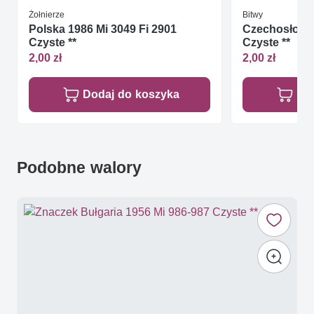
Żołnierze
Bitwy
Polska 1986 Mi 3049 Fi 2901
Czechosłowac
Czyste **
Czyste **
2,00 zł
2,00 zł
Dodaj do koszyka
Do
Podobne walory