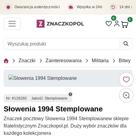
Przejdź do treści głównej
Gwarancja autentyczności
Wysyłka w 24h
14 dni na
0
Liczba pozycji 
0
Pro
Znaczki
Zainteresowania
Militaria
Bitwy
Numer
Nr
: #128260
Jakość: Stemplowane
Słowenia 1994 Stemplowane
Znaczek pocztowy Słowenia 1994 Stemplowanew sklepie
filatelistycznym Znaczkopol.pl. Duży wybór znaczków dla
każdego kolekcjonera