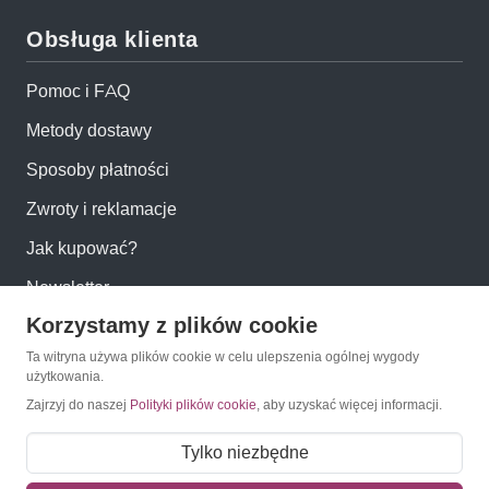
Obsługa klienta
Pomoc i FAQ
Metody dostawy
Sposoby płatności
Zwroty i reklamacje
Jak kupować?
Newsletter
Korzystamy z plików cookie
Konto
Ta witryna używa plików cookie w celu ulepszenia ogólnej wygody
użytkowania.
Zajrzyj do naszej
Polityki plików cookie
, aby uzyskać więcej informacji.
Moje konto
Moje zamówienia
Tylko niezbędne