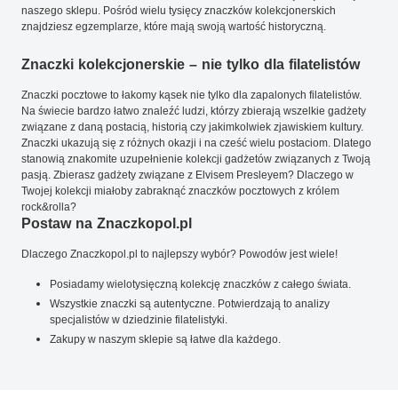
naszego sklepu. Pośród wielu tysięcy znaczków kolekcjonerskich
znajdziesz egzemplarze, które mają swoją wartość historyczną.
Znaczki kolekcjonerskie – nie tylko dla filatelistów
Znaczki pocztowe to łakomy kąsek nie tylko dla zapalonych filatelistów.
Na świecie bardzo łatwo znaleźć ludzi, którzy zbierają wszelkie gadżety
związane z daną postacią, historią czy jakimkolwiek zjawiskiem kultury.
Znaczki ukazują się z różnych okazji i na cześć wielu postaciom. Dlatego
stanowią znakomite uzupełnienie kolekcji gadżetów związanych z Twoją
pasją. Zbierasz gadżety związane z Elvisem Presleyem? Dlaczego w
Twojej kolekcji miałoby zabraknąć znaczków pocztowych z królem
rock&rolla?
Postaw na Znaczkopol.pl
Dlaczego Znaczkopol.pl to najlepszy wybór? Powodów jest wiele!
Posiadamy wielotysięczną kolekcję znaczków z całego świata.
Wszystkie znaczki są autentyczne. Potwierdzają to analizy
specjalistów w dziedzinie filatelistyki.
Zakupy w naszym sklepie są łatwe dla każdego.