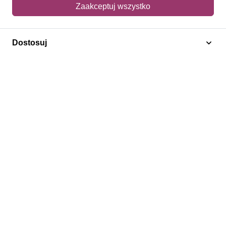
Mój koszyk
Zaakceptuj wszystko
Adres dostawy
Dostosuj
Polecamy
Znaczki Konie
Znaczki Politycy
Znaczki Żaglowce
Znaczki Kwiaty
Znaczki Boże Narodzenie
Regulamin
Prywatność
Bezpieczeństwo
2026 © SlimAD All Rights Reserved.