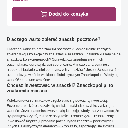
Dodaj do koszyka
Dlaczego warto zbierać znaczki pocztowe?
Dlaczego warto zbierać znaczki pocztowe? Samodzielnie zacząłeś
zbierać swoją kolekcję czy znalazłeś w mieszkaniu dziadka klasery pełne
znaczków kolekcjonerskich? Sprawdź, czy znajdują się w nich
egzemplarze, które są dzisiaj sporo warte. A może dana seria jest
niepełna i brakuje w niej pojedynczych znaczków? Jest duża szansa, że
uzupełnisz ją właśnie w sklepie filatelistycznym Znaczkopol.pl. Wtedy jej
wartość na pewno wzrośnie.
Chcesz inwestować w znaczki? Znaczkopol.pl to
znakomite miejsce
Kolekcjonowanie znaczków często staje się poważną inwestycją.
Egzemplarze, które ukazały się w niskim nakładzie szybko zyskują na
wartości. Jeżeli natomiast tworzą całą kolekcję, wtedy masz pewność, że
dysponujesz czymś, co może przynieść Ci realne zyski. Jednak, żeby
inwestować mądrze, uprzednio poznaj rynek znaczków pocztowych i
innych filatelistycznych elementów. Zrobisz to, zapoznając się z ofertą