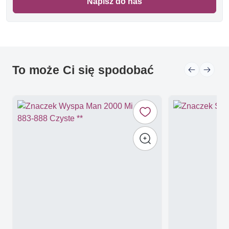
Napisz do nas
To może Ci się spodobać