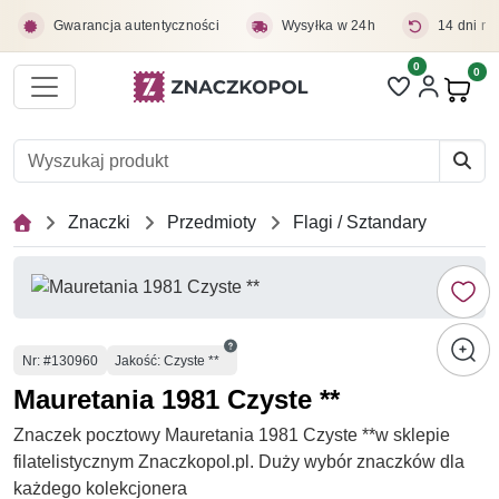
Przejdź do treści głównej
Gwarancja autentyczności
Wysyłka w 24h
14 dni na
0
Liczba pozycji 
0
Pro
Znaczki
Przedmioty
Flagi / Sztandary
Numer
Nr
: #130960
Jakość: Czyste **
Mauretania 1981 Czyste **
Znaczek pocztowy Mauretania 1981 Czyste **w sklepie
filatelistycznym Znaczkopol.pl. Duży wybór znaczków dla
każdego kolekcjonera