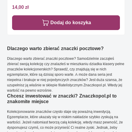
14,00 zł
Dodaj do koszyka
Dlaczego warto zbierać znaczki pocztowe?
Dlaczego warto zbierać znaczki pocztowe? Samodzielnie zacząłeś
zbierać swoją kolekcję czy znalazłeś w mieszkaniu dziadka klasery pełne
znaczków kolekcjonerskich? Sprawdź, czy znajdują się w nich
egzemplarze, które są dzisiaj sporo warte. A może dana seria jest
niepełna i brakuje w niej pojedynczych znaczków? Jest duża szansa, że
uzupełnisz ją właśnie w sklepie filatelistycznym Znaczkopol.pl. Wtedy jej
wartość na pewno wzrośnie.
Chcesz inwestować w znaczki? Znaczkopol.pl to
znakomite miejsce
Kolekcjonowanie znaczków często staje się poważną inwestycją.
Egzemplarze, które ukazały się w niskim nakładzie szybko zyskują na
wartości. Jeżeli natomiast tworzą całą kolekcję, wtedy masz pewność, że
dysponujesz czymś, co może przynieść Ci realne zyski. Jednak, żeby