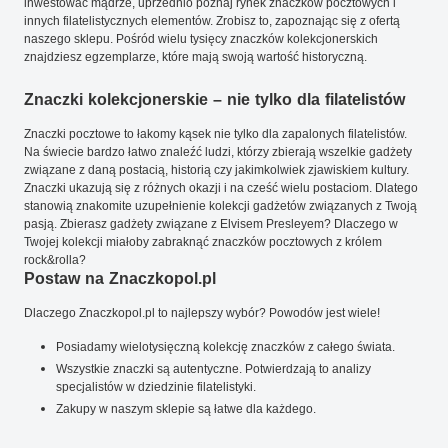
inwestować mądrze, uprzednio poznaj rynek znaczków pocztowych i
innych filatelistycznych elementów. Zrobisz to, zapoznając się z ofertą
naszego sklepu. Pośród wielu tysięcy znaczków kolekcjonerskich
znajdziesz egzemplarze, które mają swoją wartość historyczną.
Znaczki kolekcjonerskie – nie tylko dla filatelistów
Znaczki pocztowe to łakomy kąsek nie tylko dla zapalonych filatelistów.
Na świecie bardzo łatwo znaleźć ludzi, którzy zbierają wszelkie gadżety
związane z daną postacią, historią czy jakimkolwiek zjawiskiem kultury.
Znaczki ukazują się z różnych okazji i na cześć wielu postaciom. Dlatego
stanowią znakomite uzupełnienie kolekcji gadżetów związanych z Twoją
pasją. Zbierasz gadżety związane z Elvisem Presleyem? Dlaczego w
Twojej kolekcji miałoby zabraknąć znaczków pocztowych z królem
rock&rolla?
Postaw na Znaczkopol.pl
Dlaczego Znaczkopol.pl to najlepszy wybór? Powodów jest wiele!
Posiadamy wielotysięczną kolekcję znaczków z całego świata.
Wszystkie znaczki są autentyczne. Potwierdzają to analizy
specjalistów w dziedzinie filatelistyki.
Zakupy w naszym sklepie są łatwe dla każdego.