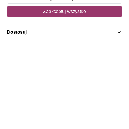
Mój koszyk
Zaakceptuj wszystko
Adres dostawy
Dostosuj
Polecamy
Znaczki Konie
Znaczki Politycy
Znaczki Żaglowce
Znaczki Kwiaty
Znaczki Boże Narodzenie
Regulamin
Prywatność
Bezpieczeństwo
2026 © SlimAD All Rights Reserved.