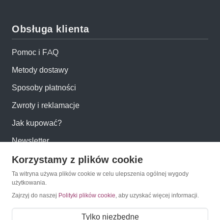
Obsługa klienta
Pomoc i FAQ
Metody dostawy
Sposoby płatności
Zwroty i reklamacje
Jak kupować?
Newsletter
Korzystamy z plików cookie
Konto
Ta witryna używa plików cookie w celu ulepszenia ogólnej wygody
użytkowania.
Zajrzyj do naszej
Polityki plików cookie
, aby uzyskać więcej informacji.
Moje konto
Moje zamówienia
Tylko niezbędne