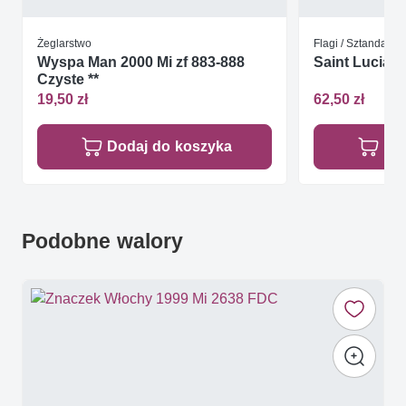
Żeglarstwo
Flagi / Sztandary
Wyspa Man 2000 Mi zf 883-888
Saint Lucia 1
Czyste **
19,50 zł
62,50 zł
Dodaj do koszyka
Do
Podobne walory