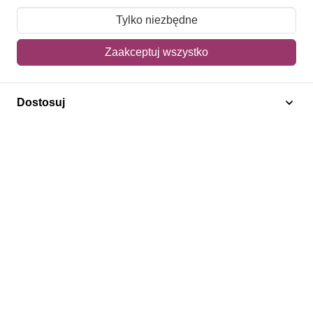
Moje zamówienia
Tylko niezbędne
Mój koszyk
Zaakceptuj wszystko
Adres dostawy
Dostosuj
Polecamy
Znaczki Konie
Znaczki Politycy
Znaczki Żaglowce
Znaczki Kwiaty
Znaczki Boże Narodzenie
Regulamin
Prywatność
Bezpieczeństwo