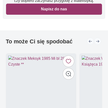
czy dopiero zaczynasz przygodę z filatelistyką.
Napisz do nas
To może Ci się spodobać