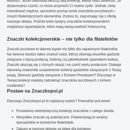
wartości. Jeżeli natomiast tworzą całą kolekcję, wtedy masz pewność, że
dysponujesz czymś, co może przynieść Ci realne zyski. Jednak, żeby
inwestować mądrze, uprzednio poznaj rynek znaczków pocztowych i
innych filatelistycznych elementów. Zrobisz to, zapoznając się z ofertą
naszego sklepu. Pośród wielu tysięcy znaczków kolekcjonerskich
znajdziesz egzemplarze, które mają swoją wartość historyczną.
Znaczki kolekcjonerskie – nie tylko dla filatelistów
Znaczki pocztowe to łakomy kąsek nie tylko dla zapalonych filatelistów.
Na świecie bardzo łatwo znaleźć ludzi, którzy zbierają wszelkie gadżety
związane z daną postacią, historią czy jakimkolwiek zjawiskiem kultury.
Znaczki ukazują się z różnych okazji i na cześć wielu postaciom. Dlatego
stanowią znakomite uzupełnienie kolekcji gadżetów związanych z Twoją
pasją. Zbierasz gadżety związane z Elvisem Presleyem? Dlaczego w
Twojej kolekcji miałoby zabraknąć znaczków pocztowych z królem
rock&rolla?
Postaw na Znaczkopol.pl
Dlaczego Znaczkopol.pl to najlepszy wybór? Powodów jest wiele!
Posiadamy wielotysięczną kolekcję znaczków z całego świata.
Wszystkie znaczki są autentyczne. Potwierdzają to analizy
specjalistów w dziedzinie filatelistyki.
Zakupy w naszym sklepie są łatwe dla każdego.