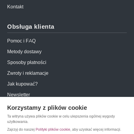
Kontakt
Obsługa klienta
Pomoc i FAQ
Metody dostawy
Sposoby płatności
Zwroty i reklamacje
Jak kupować?
Newsletter
Korzystamy z plików cookie
Konto
Ta witryna używa plików cookie w celu ulepszenia ogólnej wygody
użytkowania.
Moje konto
Zajrzyj do naszej
Polityki plików cookie
, aby uzyskać więcej informacji.