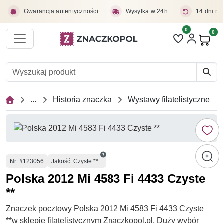
Przejdź do treści głównej
Gwarancja autentyczności
Wysyłka w 24h
14 dni na
0
Liczba pozycji 
0
Pro
...
Historia znaczka
Wystawy filatelistyczne
Numer
Nr
: #123056
Jakość: Czyste **
Polska 2012 Mi 4583 Fi 4433 Czyste
**
Znaczek pocztowy Polska 2012 Mi 4583 Fi 4433 Czyste
**w sklepie filatelistycznym Znaczkopol.pl. Duży wybór