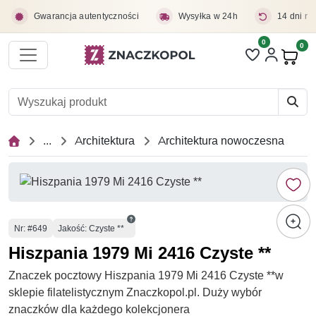
Przejdź do treści głównej
Gwarancja autentyczności
Wysyłka w 24h
14 dni na
0
Liczba pozycji 
0
Pro
...
Architektura
Architektura nowoczesna
Numer
Nr
: #649
Jakość: Czyste **
Hiszpania 1979 Mi 2416 Czyste **
Znaczek pocztowy Hiszpania 1979 Mi 2416 Czyste **w
sklepie filatelistycznym Znaczkopol.pl. Duży wybór
znaczków dla każdego kolekcjonera