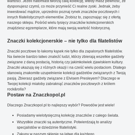
wartości. Jeżeli natomiast tworzą całą kolekcję, wtedy masz pewność, że
dysponujesz czymś, co może przynieść Ci realne zyski. Jednak, żeby
inwestować mądrze, uprzednio poznaj rynek znaczków pocztowych i
innych filatelistycznych elementów. Zrobisz to, zapoznając się z ofertą
naszego sklepu. Pośród wielu tysięcy znaczków kolekcjonerskich
znajdziesz egzemplarze, które mają swoją wartość historyczną.
Znaczki kolekcjonerskie – nie tylko dla filatelistów
Znaczki pocztowe to łakomy kąsek nie tylko dla zapalonych filatelistów.
Na świecie bardzo łatwo znaleźć ludzi, którzy zbierają wszelkie gadżety
związane z daną postacią, historią czy jakimkolwiek zjawiskiem kultury.
Znaczki ukazują się z różnych okazji i na cześć wielu postaciom. Dlatego
stanowią znakomite uzupełnienie kolekcji gadżetów związanych z Twoją
pasją. Zbierasz gadżety związane z Elvisem Presleyem? Dlaczego w
Twojej kolekcji miałoby zabraknąć znaczków pocztowych z królem
rock&rolla?
Postaw na Znaczkopol.pl
Dlaczego Znaczkopol.pl to najlepszy wybór? Powodów jest wiele!
Posiadamy wielotysięczną kolekcję znaczków z całego świata.
Wszystkie znaczki są autentyczne. Potwierdzają to analizy
specjalistów w dziedzinie filatelistyki.
Zakupy w naszym sklepie są łatwe dla każdego.