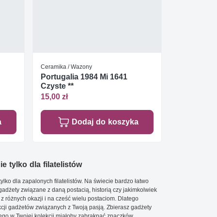
Ceramika / Wazony
Portugalia 1984 Mi 1641
Czyste **
15,00 zł
a
Dodaj do koszyka
e tylko dla filatelistów
ylko dla zapalonych filatelistów. Na świecie bardzo łatwo
 gadżety związane z daną postacią, historią czy jakimkolwiek
 z różnych okazji i na cześć wielu postaciom. Dlatego
cji gadżetów związanych z Twoją pasją. Zbierasz gadżety
go w Twojej kolekcji miałoby zabraknąć znaczków