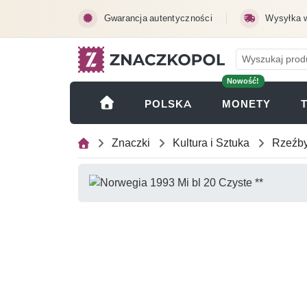
Przejdź do treści głównej
Gwarancja autentyczności
Wysyłka 
Nowość!
(OTWI
POLSKA
MONETY
Znaczki
Kultura i Sztuka
Rzeźb