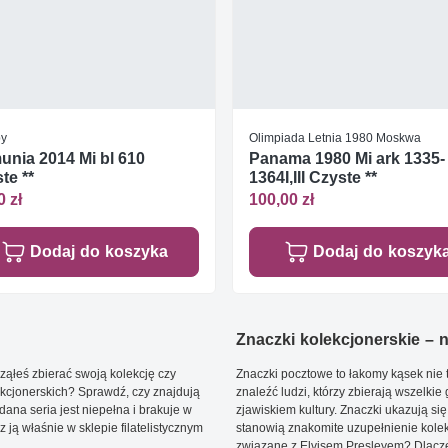
by
Olimpiada Letnia 1980 Moskwa
nia 2014 Mi bl 610
Panama 1980 Mi ark 1335-
te **
1364I,III Czyste **
0 zł
100,00 zł
Dodaj do koszyka
Dodaj do koszyk
Znaczki kolekcjonerskie – ni
ąłeś zbierać swoją kolekcję czy
Znaczki pocztowe to łakomy kąsek nie t
kcjonerskich? Sprawdź, czy znajdują
znaleźć ludzi, którzy zbierają wszelkie
dana seria jest niepełna i brakuje w
zjawiskiem kultury. Znaczki ukazują się
ją właśnie w sklepie filatelistycznym
stanowią znakomite uzupełnienie kolek
związane z Elvisem Presleyem? Dlacze