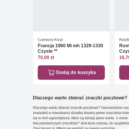
Czerwony Krzyż
Rzeź
Francja 1960 Mi mh 1329-1330
Rumu
Czyste **
Czys
70,00 zł
16,7
Dodaj do koszyka
Dlaczego warto zbierać znaczki pocztowe?
Dlaczego warto zbierać znaczki pocztowe? Samodzielnie zacz
znalazłeś w mieszkaniu dziadka klasery pełne znaczków kole
się w nich egzemplarze, które są dzisiaj sporo warte. A może 
niej pojedynczych znaczków? Jest duża szansa, że uzupełnisz 
Znaczkopol.pl. Wtedy jej wartość na pewno wzrośnie.