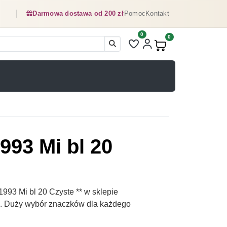
Darmowa dostawa od 200 zł
Pomoc
Kontakt
0
Liczba pozycji na liście ulubionyc
0
Produkty w koszyku:
993 Mi bl 20
93 Mi bl 20 Czyste ** w sklepie
pl. Duży wybór znaczków dla każdego