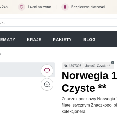
w 24h
14 dni na zwrot
Bezpieczne płatności
ERA SIĘ W NOWEJ KARCIE)
TEMATY
KRAJE
PAKIETY
BLOG
y
Numer
Nr
: #397395
Jakość: Czyste **
Norwegia 1
Czyste **
Znaczek pocztowy Norwegia 19
filatelistycznym Znaczkopol.
kolekcjonera