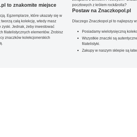
pl to znakomite miejsce
pocztowych z królem rock&rolla?
Postaw na Znaczkopol.pl
ją. Egzemplarze, które ukazały się w
t tworzą całą kolekcję, wtedy masz
Dlaczego Znaczkopol.pl to najlepszy 
 zyski. Jednak, żeby inwestować
Posiadamy wielotysięczną kolekc
 filatelistycznych elementów. Zrobisz
ięcy znaczków kolekcjonerskich
Wszystkie znaczki są autentyczne
ą.
filatelistyki.
Zakupy w naszym sklepie są łatw