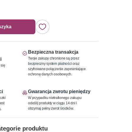
szyka
Bezpieczna transakcja
Twoje zakupy chronione są przez
i
bezpieczny system płatności oraz
 się
szyfrowane połączenie zapewniające
ochronę danych osobowych.
ci
Gwarancja zwrotu pieniędzy
czki
W przypadku nietrafionego zakupu
est
odeślij produkty w ciągu 14 dni i
.
otrzymaj pełny zwrot środków.
tegorie produktu