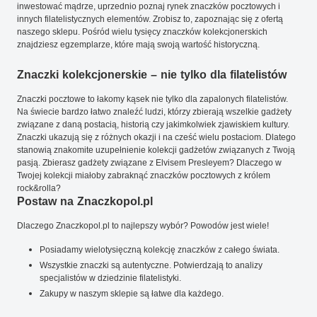
inwestować mądrze, uprzednio poznaj rynek znaczków pocztowych i
innych filatelistycznych elementów. Zrobisz to, zapoznając się z ofertą
naszego sklepu. Pośród wielu tysięcy znaczków kolekcjonerskich
znajdziesz egzemplarze, które mają swoją wartość historyczną.
Znaczki kolekcjonerskie – nie tylko dla filatelistów
Znaczki pocztowe to łakomy kąsek nie tylko dla zapalonych filatelistów.
Na świecie bardzo łatwo znaleźć ludzi, którzy zbierają wszelkie gadżety
związane z daną postacią, historią czy jakimkolwiek zjawiskiem kultury.
Znaczki ukazują się z różnych okazji i na cześć wielu postaciom. Dlatego
stanowią znakomite uzupełnienie kolekcji gadżetów związanych z Twoją
pasją. Zbierasz gadżety związane z Elvisem Presleyem? Dlaczego w
Twojej kolekcji miałoby zabraknąć znaczków pocztowych z królem
rock&rolla?
Postaw na Znaczkopol.pl
Dlaczego Znaczkopol.pl to najlepszy wybór? Powodów jest wiele!
Posiadamy wielotysięczną kolekcję znaczków z całego świata.
Wszystkie znaczki są autentyczne. Potwierdzają to analizy
specjalistów w dziedzinie filatelistyki.
Zakupy w naszym sklepie są łatwe dla każdego.