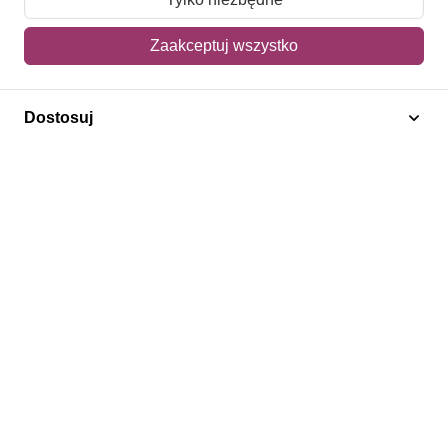
Mój koszyk
Zaakceptuj wszystko
Adres dostawy
Dostosuj
Polecamy
Znaczki Konie
Znaczki Politycy
Znaczki Żaglowce
Znaczki Kwiaty
Znaczki Herby / Heraldyka / Symbole
Regulamin
Prywatność
Bezpieczeństwo