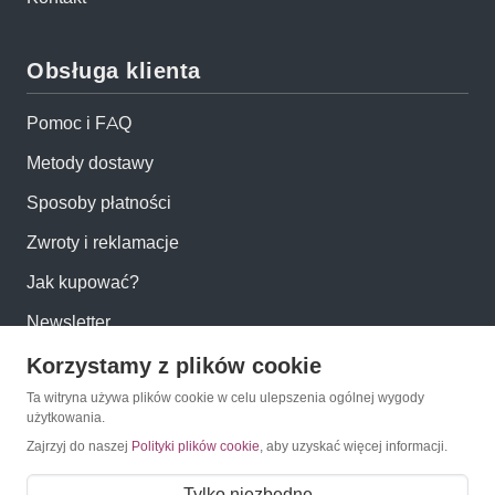
Obsługa klienta
Pomoc i FAQ
Metody dostawy
Sposoby płatności
Zwroty i reklamacje
Jak kupować?
Newsletter
Korzystamy z plików cookie
Konto
Ta witryna używa plików cookie w celu ulepszenia ogólnej wygody
użytkowania.
Zajrzyj do naszej
Polityki plików cookie
, aby uzyskać więcej informacji.
Moje konto
Moje zamówienia
Tylko niezbędne