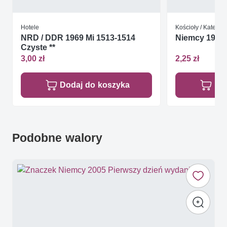
Hotele
Kościoły / Katedry 
NRD / DDR 1969 Mi 1513-1514
Niemcy 1996 
Czyste **
3,00 zł
2,25 zł
Dodaj do koszyka
Do
Podobne walory