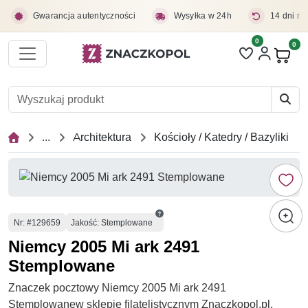
Przejdź do treści głównej
Gwarancja autentyczności
Wysyłka w 24h
14 dni na
0
Liczba pozycji 
0
Pro
...
Architektura
Kościoły / Katedry / Bazyliki
Numer
Nr
: #129659
Jakość: Stemplowane
Niemcy 2005 Mi ark 2491
Stemplowane
Znaczek pocztowy Niemcy 2005 Mi ark 2491
Stemplowanew sklepie filatelistycznym Znaczkopol.pl.