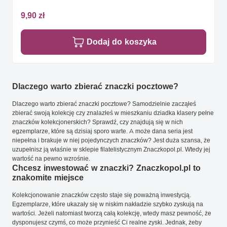
9,90 zł
Dodaj do koszyka
Dlaczego warto zbierać znaczki pocztowe?
Dlaczego warto zbierać znaczki pocztowe? Samodzielnie zacząłeś
zbierać swoją kolekcję czy znalazłeś w mieszkaniu dziadka klasery pełne
znaczków kolekcjonerskich? Sprawdź, czy znajdują się w nich
egzemplarze, które są dzisiaj sporo warte. A może dana seria jest
niepełna i brakuje w niej pojedynczych znaczków? Jest duża szansa, że
uzupełnisz ją właśnie w sklepie filatelistycznym Znaczkopol.pl. Wtedy jej
wartość na pewno wzrośnie.
Chcesz inwestować w znaczki? Znaczkopol.pl to
znakomite miejsce
Kolekcjonowanie znaczków często staje się poważną inwestycją.
Egzemplarze, które ukazały się w niskim nakładzie szybko zyskują na
wartości. Jeżeli natomiast tworzą całą kolekcję, wtedy masz pewność, że
dysponujesz czymś, co może przynieść Ci realne zyski. Jednak, żeby