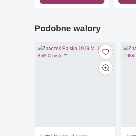
Podobne walory
Herby / Heraldyka / Symbole
Herby