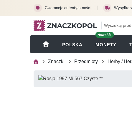
Przejdź do treści głównej
Gwarancja autentyczności
Wysyłka 
Nowość!
(OTWI
POLSKA
MONETY
Znaczki
Przedmioty
Herby / Her