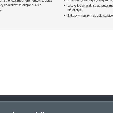
 filatelistycznych elementów. Zrobisz
ięcy znaczków kolekcjonerskich
Wszystkie znaczki są autentyczne
ą.
filatelistyki.
Zakupy w naszym sklepie są łatw