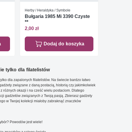
Herby / Heraldyka / Symbole
Bułgaria 1985 Mi 3390 Czyste
**
2,00 zł
a
Dodaj do koszyka
e tylko dla filatelistów
ylko dla zapalonych filatelistów. Na świecie bardzo łatwo
 gadżety związane z daną postacią, historią czy jakimkolwiek
 z różnych okazji i na cześć wielu postaciom. Dlatego
cji gadżetów związanych z Twoją pasją. Zbierasz gadżety
go w Twojej kolekcji miałoby zabraknąć znaczków
wybór? Powodów jest wiele!
ję znaczków z całego świata.