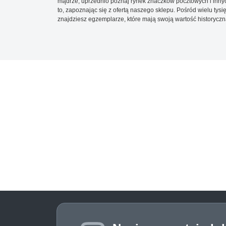
mądrze, uprzednio poznaj rynek znaczków pocztowych i innych
to, zapoznając się z ofertą naszego sklepu. Pośród wielu tys
znajdziesz egzemplarze, które mają swoją wartość historyczn