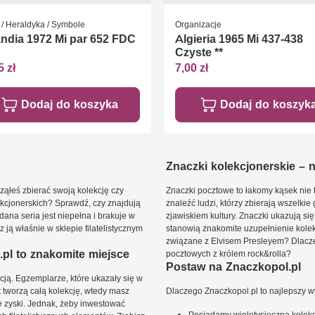
 / Heraldyka / Symbole
Organizacje
andia 1972 Mi par 652 FDC
Algieria 1965 Mi 437-438
Czyste **
5 zł
7,00 zł
Dodaj do koszyka
Dodaj do koszyk
Znaczki kolekcjonerskie – ni
ąłeś zbierać swoją kolekcję czy
Znaczki pocztowe to łakomy kąsek nie t
kcjonerskich? Sprawdź, czy znajdują
znaleźć ludzi, którzy zbierają wszelkie
dana seria jest niepełna i brakuje w
zjawiskiem kultury. Znaczki ukazują się
ją właśnie w sklepie filatelistycznym
stanowią znakomite uzupełnienie kolek
związane z Elvisem Presleyem? Dlacze
pl to znakomite miejsce
pocztowych z królem rock&rolla?
Postaw na Znaczkopol.pl
ją. Egzemplarze, które ukazały się w
t tworzą całą kolekcję, wtedy masz
Dlaczego Znaczkopol.pl to najlepszy 
 zyski. Jednak, żeby inwestować
Posiadamy wielotysięczną kolekc