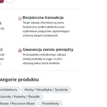
Bezpieczna transakcja
Twoje zakupy chronione są przez
i
bezpieczny system płatności oraz
 się
szyfrowane połączenie zapewniające
ochronę danych osobowych.
ci
Gwarancja zwrotu pieniędzy
czki
W przypadku nietrafionego zakupu
est
odeślij produkty w ciągu 14 dni i
.
otrzymaj pełny zwrot środków.
tegorie produktu
Architektura
Herby / Heraldyka / Symbole
ościoły / Katedry / Bazyliki
Miasta / Rocznice Miast
Przedmioty