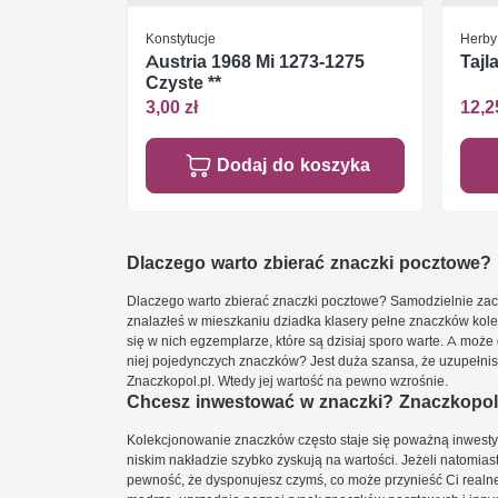
Konstytucje
Herby
Austria 1968 Mi 1273-1275
Tajl
Czyste **
3,00 zł
12,2
Dodaj do koszyka
Dlaczego warto zbierać znaczki pocztowe?
Dlaczego warto zbierać znaczki pocztowe? Samodzielnie zacz
znalazłeś w mieszkaniu dziadka klasery pełne znaczków kole
się w nich egzemplarze, które są dzisiaj sporo warte. A może 
niej pojedynczych znaczków? Jest duża szansa, że uzupełnisz 
Znaczkopol.pl. Wtedy jej wartość na pewno wzrośnie.
Chcesz inwestować w znaczki? Znaczkopol.
Kolekcjonowanie znaczków często staje się poważną inwestyc
niskim nakładzie szybko zyskują na wartości. Jeżeli natomias
pewność, że dysponujesz czymś, co może przynieść Ci realne