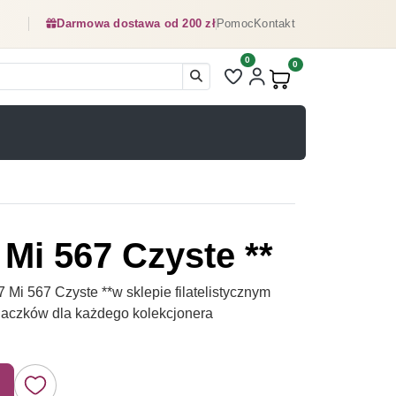
Darmowa dostawa od 200 zł
Pomoc
Kontakt
0
Liczba pozycji na liście ulubionyc
0
Produkty w koszyku:
 Mi 567 Czyste **
Mi 567 Czyste **w sklepie filatelistycznym
naczków dla każdego kolekcjonera