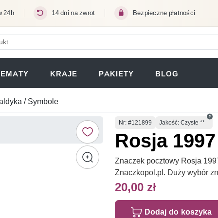
w 24h
14 dni na zwrot
Bezpieczne płatności
ERA SIĘ W NOWEJ KARCIE)
TEMATY
KRAJE
PAKIETY
BLOG
aldyka / Symbole
Numer
Nr
: #121899
Jakość: Czyste **
Rosja 1997
Znaczek pocztowy Rosja 1997 
Znaczkopol.pl. Duży wybór z
20,00 zł
Dodaj do koszyka