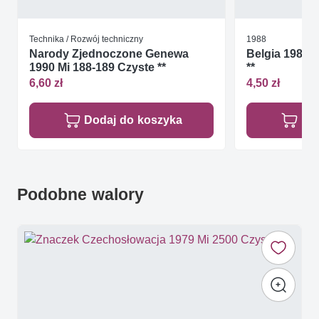
Technika / Rozwój techniczny
1988
Narody Zjednoczone Genewa
Belgia 1988 
1990 Mi 188-189 Czyste **
**
6,60 zł
4,50 zł
Dodaj do koszyka
Do
Podobne walory