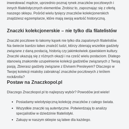
inwestować mądrze, uprzednio poznaj rynek znaczków pocztowych i
innych filatelistycznych elementów. Zrobisz to, zapoznając się z ofertą
naszego sklepu. Pośród wielu tysięcy znaczków kolekcjonerskich
znajdziesz egzemplarze, które mają swoją wartość historyczną.
Znaczki kolekcjonerskie – nie tylko dla filatelistów
Znaczki pocztowe to łakomy kąsek nie tylko dla zapalonych filatelistów.
Na świecie bardzo łatwo znaleźć ludzi, którzy zbierają wszelkie gadżety
związane z daną postacią, historią czy jakimkolwiek zjawiskiem kultury.
Znaczki ukazują się z różnych okazji i na cześć wielu postaciom. Dlatego
stanowią znakomite uzupełnienie kolekcji gadżetów związanych z Twoją
pasją. Zbierasz gadżety związane z Elvisem Presleyem? Dlaczego w
Twojej kolekcji miałoby zabraknąć znaczków pocztowych z królem
rock&rolla?
Postaw na Znaczkopol.pl
Dlaczego Znaczkopol.pl to najlepszy wybór? Powodów jest wiele!
Posiadamy wielotysięczną kolekcję znaczków z całego świata.
Wszystkie znaczki są autentyczne. Potwierdzają to analizy
specjalistów w dziedzinie filatelistyki.
Zakupy w naszym sklepie są łatwe dla każdego.