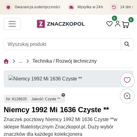
Przejdź do treści głównej
Gwarancja autentyczności
Wysyłka w 24h
14 dni na
0
Liczba pozycji 
0
Pro
...
Technika / Rozwój techniczny
Numer
Nr
: #128635
Jakość: Czyste **
Niemcy 1992 Mi 1636 Czyste **
Znaczek pocztowy Niemcy 1992 Mi 1636 Czyste **w
sklepie filatelistycznym Znaczkopol.pl. Duży wybór
znaczków dla każdego kolekcjonera