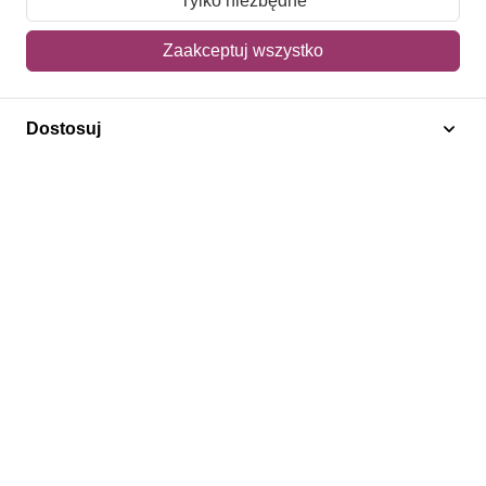
Tylko niezbędne
Mój koszyk
Zaakceptuj wszystko
Adres dostawy
Dostosuj
Polecamy
Znaczki Konie
Znaczki Politycy
Znaczki Żaglowce
Znaczki Kolarstwo
Znaczki Boże Narodzenie
Regulamin
Prywatność
Bezpieczeństwo