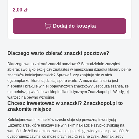
2,00 zł
Dodaj do koszyka
Dlaczego warto zbierać znaczki pocztowe?
Dlaczego warto zbierać znaczki pocztowe? Samodzielnie zacząłeś
zbierać swoją kolekcję czy znalazłeś w mieszkaniu dziadka klasery pełne
znaczków kolekcjonerskich? Sprawdź, czy znajdują się w nich
egzemplarze, które są dzisiaj sporo warte. A może dana seria jest
niepełna i brakuje w niej pojedynczych znaczków? Jest duża szansa, że
uzupełnisz ją właśnie w sklepie filatelistycznym Znaczkopol.pl. Wtedy jej
wartość na pewno wzrośnie.
Chcesz inwestować w znaczki? Znaczkopol.pl to
znakomite miejsce
Kolekcjonowanie znaczków często staje się poważną inwestycją.
Egzemplarze, które ukazały się w niskim nakładzie szybko zyskują na
wartości. Jeżeli natomiast tworzą całą kolekcję, wtedy masz pewność, że
dysponujesz czymś, co może przynieść Ci realne zyski. Jednak, żeby