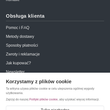
Obsługa klienta
Pomoc i FAQ
Metody dostawy
Sposoby płatności
Zwroty i reklamacje
Jak kupować?
Newsletter
Korzystamy z plików cookie
Konto
Ta witryna używa plików cookie w celu ulepszenia ogólnej wygody
użytkowania.
Moje konto
Zajrzyj do naszej
Polityki plików cookie
, aby uzyskać więcej informacji.
Moje zamówienia