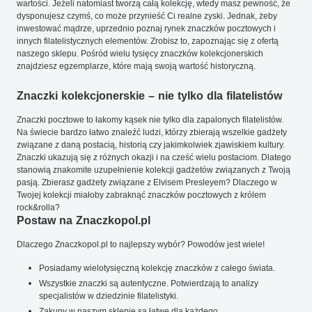
wartości. Jeżeli natomiast tworzą całą kolekcję, wtedy masz pewność, że
dysponujesz czymś, co może przynieść Ci realne zyski. Jednak, żeby
inwestować mądrze, uprzednio poznaj rynek znaczków pocztowych i
innych filatelistycznych elementów. Zrobisz to, zapoznając się z ofertą
naszego sklepu. Pośród wielu tysięcy znaczków kolekcjonerskich
znajdziesz egzemplarze, które mają swoją wartość historyczną.
Znaczki kolekcjonerskie – nie tylko dla filatelistów
Znaczki pocztowe to łakomy kąsek nie tylko dla zapalonych filatelistów.
Na świecie bardzo łatwo znaleźć ludzi, którzy zbierają wszelkie gadżety
związane z daną postacią, historią czy jakimkolwiek zjawiskiem kultury.
Znaczki ukazują się z różnych okazji i na cześć wielu postaciom. Dlatego
stanowią znakomite uzupełnienie kolekcji gadżetów związanych z Twoją
pasją. Zbierasz gadżety związane z Elvisem Presleyem? Dlaczego w
Twojej kolekcji miałoby zabraknąć znaczków pocztowych z królem
rock&rolla?
Postaw na Znaczkopol.pl
Dlaczego Znaczkopol.pl to najlepszy wybór? Powodów jest wiele!
Posiadamy wielotysięczną kolekcję znaczków z całego świata.
Wszystkie znaczki są autentyczne. Potwierdzają to analizy
specjalistów w dziedzinie filatelistyki.
Zakupy w naszym sklepie są łatwe dla każdego.