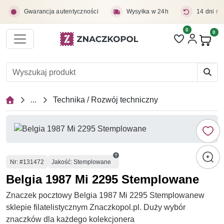
Przejdź do treści głównej
Gwarancja autentyczności
Wysyłka w 24h
14 dni na
0
Liczba pozycji 
0
Pro
...
Technika / Rozwój techniczny
Numer
Nr
: #131472
Jakość: Stemplowane
Belgia 1987 Mi 2295 Stemplowane
Znaczek pocztowy Belgia 1987 Mi 2295 Stemplowanew
sklepie filatelistycznym Znaczkopol.pl. Duży wybór
znaczków dla każdego kolekcjonera