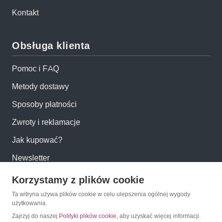
Kontakt
Obsługa klienta
Pomoc i FAQ
Metody dostawy
Sposoby płatności
Zwroty i reklamacje
Jak kupować?
Newsletter
Korzystamy z plików cookie
Konto
Ta witryna używa plików cookie w celu ulepszenia ogólnej wygody
użytkowania.
Moje konto
Zajrzyj do naszej
Polityki plików cookie
, aby uzyskać więcej informacji.