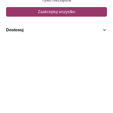
Tylko niezbędne
Mój koszyk
Zaakceptuj wszystko
Adres dostawy
Dostosuj
Polecamy
Znaczki Konie
Znaczki Politycy
Znaczki Żaglowce
Znaczki Kwiaty
Znaczki Herby / Heraldyka / Symbole
Regulamin
Prywatność
Bezpieczeństwo