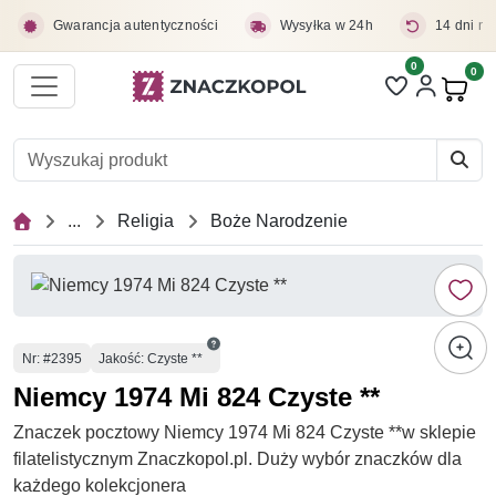
Przejdź do treści głównej
Gwarancja autentyczności
Wysyłka w 24h
14 dni na
0
Liczba pozycji 
0
Pro
...
Religia
Boże Narodzenie
Numer
Nr
: #2395
Jakość: Czyste **
Niemcy 1974 Mi 824 Czyste **
Znaczek pocztowy Niemcy 1974 Mi 824 Czyste **w sklepie
filatelistycznym Znaczkopol.pl. Duży wybór znaczków dla
każdego kolekcjonera