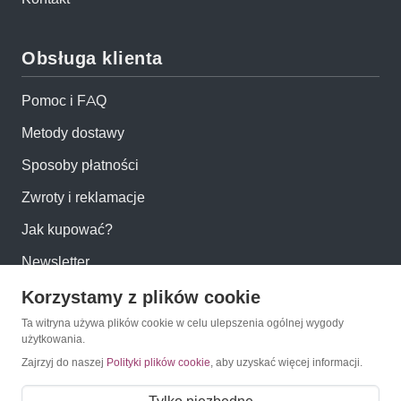
Obsługa klienta
Pomoc i FAQ
Metody dostawy
Sposoby płatności
Zwroty i reklamacje
Jak kupować?
Newsletter
Korzystamy z plików cookie
Konto
Ta witryna używa plików cookie w celu ulepszenia ogólnej wygody
użytkowania.
Moje konto
Zajrzyj do naszej
Polityki plików cookie
, aby uzyskać więcej informacji.
Moje zamówienia