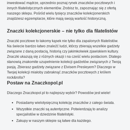
inwestować mądrze, uprzednio poznaj rynek znaczków pocztowych i
innych filatelistycznych elementów. Zrobisz to, zapoznając się z ofertą
naszego sklepu. Pośród wielu tysięcy znaczków kolekcjonerskich
znajdziesz egzemplarze, które mają swoją wartość historyczną.
Znaczki kolekcjonerskie – nie tylko dla filatelistów
Znaczki pocztowe to łakomy kąsek nie tylko dla zapalonych filatelistów.
Na świecie bardzo łatwo znaleźć ludzi, którzy zbierają wszelkie gadżety
związane z daną postacią, historią czy jakimkolwiek zjawiskiem kultury.
Znaczki ukazują się z różnych okazji i na cześć wielu postaciom. Dlatego
stanowią znakomite uzupełnienie kolekcji gadżetów związanych z Twoją
pasją. Zbierasz gadżety związane z Elvisem Presleyem? Dlaczego w
Twojej kolekcji miałoby zabraknąć znaczków pocztowych z królem
rock&rolla?
Postaw na Znaczkopol.pl
Dlaczego Znaczkopol.pl to najlepszy wybór? Powodów jest wiele!
Posiadamy wielotysięczną kolekcję znaczków z całego świata.
Wszystkie znaczki są autentyczne. Potwierdzają to analizy
specjalistów w dziedzinie filatelistyki.
Zakupy w naszym sklepie są łatwe dla każdego.