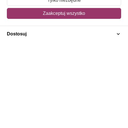
Tylko niezbędne
Mój koszyk
Zaakceptuj wszystko
Adres dostawy
Dostosuj
Polecamy
Znaczki Konie
Znaczki Politycy
Znaczki Żaglowce
Znaczki Kolarstwo
Znaczki Boże Narodzenie
Regulamin
Prywatność
Bezpieczeństwo