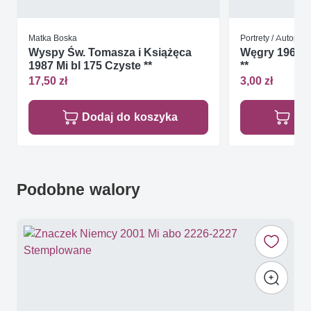
Matka Boska
Portrety / Autoport
Wyspy Św. Tomasza i Książęca
Węgry 1968 M
1987 Mi bl 175 Czyste **
**
17,50 zł
3,00 zł
Dodaj do koszyka
Do
Podobne walory