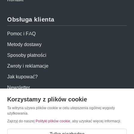
Obsługa klienta
Pomoc i FAQ
Metody dostawy
Sposoby płatności
Zwroty i reklamacje
Jak kupować?
Newsletter
Korzystamy z plików cookie
Konto
Ta witryna używa plików cookie w celu ulepszenia ogólnej wygody
użytkowania.
Moje konto
Zajrzyj do naszej
Polityki plików cookie
, aby uzyskać więcej informacji.
Moje zamówienia