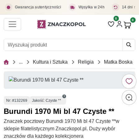
Przejdź do treści głównej
Gwarancja autentyczności
Wysyłka w 24h
14 dni na
0
Liczba pozycji 
0
Pro
...
Kultura i Sztuka
Religia
Matka Boska
Numer
Nr
: #132269
Jakość: Czyste **
Burundi 1970 Mi bl 47 Czyste **
Znaczek pocztowy Burundi 1970 Mi bl 47 Czyste **w
sklepie filatelistycznym Znaczkopol.pl. Duży wybór
znaczków dla każdego kolekcjonera