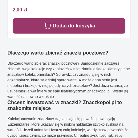
2,00 zł
Dodaj do koszyka
Dlaczego warto zbierać znaczki pocztowe?
Dlaczego warto zbierać znaczki pocztowe? Samodzielnie zacząłeś
zbierać swoją kolekcję czy znalazłeś w mieszkaniu dziadka klasery pełne
znaczków kolekcjonerskich? Sprawdź, czy znajdują się w nich
egzemplarze, które są dzisiaj sporo warte. A może dana seria jest
niepełna i brakuje w niej pojedynczych znaczków? Jest duża szansa, że
uzupełnisz ją właśnie w sklepie filatelistycznym Znaczkopol.pl. Wtedy jej
wartość na pewno wzrośnie.
Chcesz inwestować w znaczki? Znaczkopol.pl to
znakomite miejsce
Kolekcjonowanie znaczków często staje się poważną inwestycją.
Egzemplarze, które ukazały się w niskim nakładzie szybko zyskują na
wartości. Jeżeli natomiast tworzą całą kolekcję, wtedy masz pewność, że
dysponujesz czymś, co może przynieść Ci realne zyski. Jednak, żeby