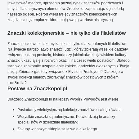
inwestować mądrze, uprzednio poznaj rynek znaczków pocztowych i
innych filatelistycznych elementów. Zrobisz to, zapoznając się z ofertą
naszego sklepu. Pośród wielu tysięcy znaczków kolekcjonerskich
znajdziesz egzemplarze, które mają swoją wartość historyczną.
Znaczki kolekcjonerskie – nie tylko dla filatelistów
Znaczki pocztowe to łakomy kąsek nie tylko dla zapalonych filatelistów.
Na świecie bardzo łatwo znaleźć ludzi, którzy zbierają wszelkie gadżety
związane z daną postacią, historią czy jakimkolwiek zjawiskiem kultury.
Znaczki ukazują się z różnych okazji i na cześć wielu postaciom. Dlatego
stanowią znakomite uzupełnienie kolekcji gadżetów związanych z Twoją
pasją. Zbierasz gadżety związane z Elvisem Presleyem? Dlaczego w
Twojej kolekcji miałoby zabraknąć znaczków pocztowych z królem
rock&rolla?
Postaw na Znaczkopol.pl
Dlaczego Znaczkopol.pl to najlepszy wybór? Powodów jest wiele!
Posiadamy wielotysięczną kolekcję znaczków z całego świata.
Wszystkie znaczki są autentyczne. Potwierdzają to analizy
specjalistów w dziedzinie filatelistyki.
Zakupy w naszym sklepie są łatwe dla każdego.