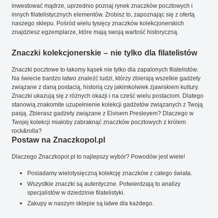
inwestować mądrze, uprzednio poznaj rynek znaczków pocztowych i
innych filatelistycznych elementów. Zrobisz to, zapoznając się z ofertą
naszego sklepu. Pośród wielu tysięcy znaczków kolekcjonerskich
znajdziesz egzemplarze, które mają swoją wartość historyczną.
Znaczki kolekcjonerskie – nie tylko dla filatelistów
Znaczki pocztowe to łakomy kąsek nie tylko dla zapalonych filatelistów.
Na świecie bardzo łatwo znaleźć ludzi, którzy zbierają wszelkie gadżety
związane z daną postacią, historią czy jakimkolwiek zjawiskiem kultury.
Znaczki ukazują się z różnych okazji i na cześć wielu postaciom. Dlatego
stanowią znakomite uzupełnienie kolekcji gadżetów związanych z Twoją
pasją. Zbierasz gadżety związane z Elvisem Presleyem? Dlaczego w
Twojej kolekcji miałoby zabraknąć znaczków pocztowych z królem
rock&rolla?
Postaw na Znaczkopol.pl
Dlaczego Znaczkopol.pl to najlepszy wybór? Powodów jest wiele!
Posiadamy wielotysięczną kolekcję znaczków z całego świata.
Wszystkie znaczki są autentyczne. Potwierdzają to analizy
specjalistów w dziedzinie filatelistyki.
Zakupy w naszym sklepie są łatwe dla każdego.