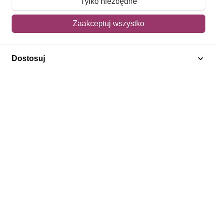
Tylko niezbędne
Mój koszyk
Zaakceptuj wszystko
Adres dostawy
Dostosuj
Polecamy
Znaczki Konie
Znaczki Politycy
Znaczki Żaglowce
Znaczki Kolarstwo
Znaczki Boże Narodzenie
Regulamin
Prywatność
Bezpieczeństwo