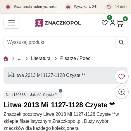
Przejdź do treści głównej
Gwarancja autentyczności
Wysyłka w 24h
14 dni na
0
Liczba pozycji 
0
Pro
...
Literatura
Pisarze / Poeci
Numer
Nr
: #130888
Jakość: Czyste **
Litwa 2013 Mi 1127-1128 Czyste **
Znaczek pocztowy Litwa 2013 Mi 1127-1128 Czyste **w
sklepie filatelistycznym Znaczkopol.pl. Duży wybór
znaczków dla każdego kolekcjonera