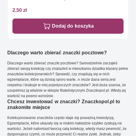
2,50 zł
Dodaj do koszyka
Dlaczego warto zbierać znaczki pocztowe?
Dlaczego warto zbierać znaczki pocztowe? Samodzielnie zacząłeś
zbierać swoją kolekcję czy znalazłeś w mieszkaniu dziadka klasery pełne
znaczków kolekcjonerskich? Sprawdź, czy znajdują się w nich
egzemplarze, które są dzisiaj sporo warte. A może dana seria jest
niepełna i brakuje w niej pojedynczych znaczków? Jest duża szansa, że
uzupełnisz ją właśnie w sklepie filatelistycznym Znaczkopol.pl. Wtedy jej
wartość na pewno wzrośnie.
Chcesz inwestować w znaczki? Znaczkopol.pl to
znakomite miejsce
Kolekcjonowanie znaczków często staje się poważną inwestycją.
Egzemplarze, które ukazały się w niskim nakładzie szybko zyskują na
wartości. Jeżeli natomiast tworzą całą kolekcję, wtedy masz pewność, że
dysponujesz czymś, co może przynieść Ci realne zyski. Jednak, żeby