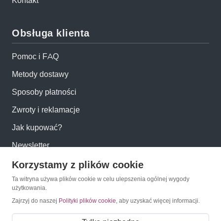
Kontakt
Obsługa klienta
Pomoc i FAQ
Metody dostawy
Sposoby płatności
Zwroty i reklamacje
Jak kupować?
Newsletter
Korzystamy z plików cookie
Konto
Ta witryna używa plików cookie w celu ulepszenia ogólnej wygody
użytkowania.
Moje konto
Zajrzyj do naszej
Polityki plików cookie
, aby uzyskać więcej informacji.
Moje zamówienia