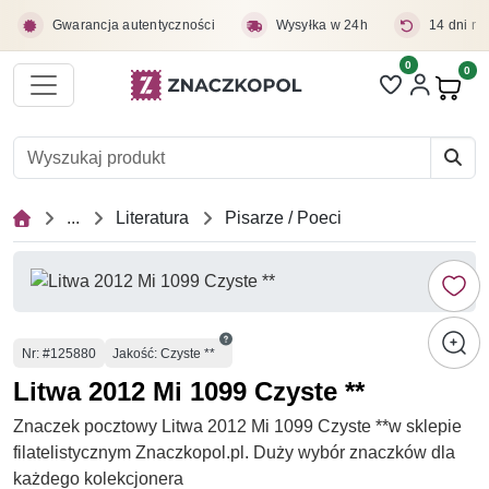
Przejdź do treści głównej
Gwarancja autentyczności
Wysyłka w 24h
14 dni na
0
Liczba pozycji 
0
Pro
...
Literatura
Pisarze / Poeci
Numer
Nr
: #125880
Jakość: Czyste **
Litwa 2012 Mi 1099 Czyste **
Znaczek pocztowy Litwa 2012 Mi 1099 Czyste **w sklepie
filatelistycznym Znaczkopol.pl. Duży wybór znaczków dla
każdego kolekcjonera