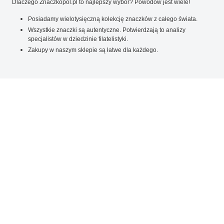
Dlaczego Znaczkopol.pl to najlepszy wybór? Powodów jest wiele!
Posiadamy wielotysięczną kolekcję znaczków z całego świata.
Wszystkie znaczki są autentyczne. Potwierdzają to analizy
specjalistów w dziedzinie filatelistyki.
Zakupy w naszym sklepie są łatwe dla każdego.