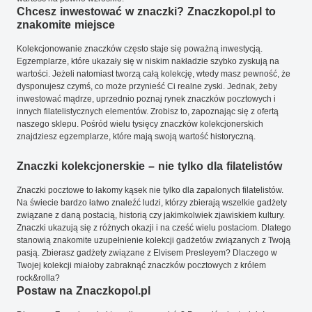
Chcesz inwestować w znaczki? Znaczkopol.pl to
znakomite miejsce
Kolekcjonowanie znaczków często staje się poważną inwestycją.
Egzemplarze, które ukazały się w niskim nakładzie szybko zyskują na
wartości. Jeżeli natomiast tworzą całą kolekcję, wtedy masz pewność, że
dysponujesz czymś, co może przynieść Ci realne zyski. Jednak, żeby
inwestować mądrze, uprzednio poznaj rynek znaczków pocztowych i
innych filatelistycznych elementów. Zrobisz to, zapoznając się z ofertą
naszego sklepu. Pośród wielu tysięcy znaczków kolekcjonerskich
znajdziesz egzemplarze, które mają swoją wartość historyczną.
Znaczki kolekcjonerskie – nie tylko dla filatelistów
Znaczki pocztowe to łakomy kąsek nie tylko dla zapalonych filatelistów.
Na świecie bardzo łatwo znaleźć ludzi, którzy zbierają wszelkie gadżety
związane z daną postacią, historią czy jakimkolwiek zjawiskiem kultury.
Znaczki ukazują się z różnych okazji i na cześć wielu postaciom. Dlatego
stanowią znakomite uzupełnienie kolekcji gadżetów związanych z Twoją
pasją. Zbierasz gadżety związane z Elvisem Presleyem? Dlaczego w
Twojej kolekcji miałoby zabraknąć znaczków pocztowych z królem
rock&rolla?
Postaw na Znaczkopol.pl