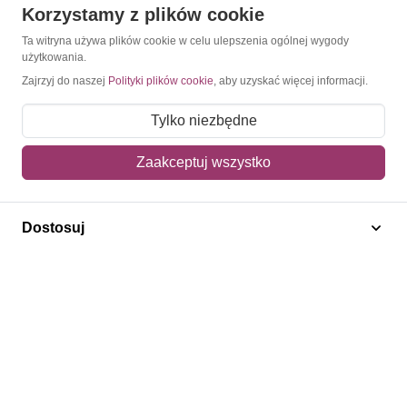
Korzystamy z plików cookie
O Znaczkopol.pl
Ta witryna używa plików cookie w celu ulepszenia ogólnej wygody
użytkowania.
O nas
Zajrzyj do naszej
Polityki plików cookie
, aby uzyskać więcej informacji.
Blog
Tylko niezbędne
Regulamin
Zaakceptuj wszystko
Polityka prywatności
Mapa strony
Dostosuj
Kontakt
Obsługa klienta
Pomoc i FAQ
Metody dostawy