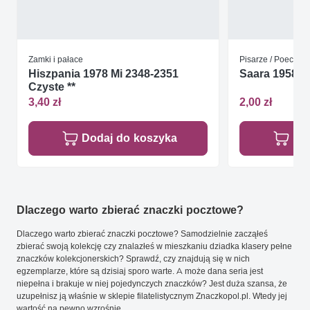
Zamki i pałace
Pisarze / Poeci
Hiszpania 1978 Mi 2348-2351
Saara 1958 Mi
Czyste **
3,40 zł
2,00 zł
Dodaj do koszyka
Do
Dlaczego warto zbierać znaczki pocztowe?
Dlaczego warto zbierać znaczki pocztowe? Samodzielnie zacząłeś
zbierać swoją kolekcję czy znalazłeś w mieszkaniu dziadka klasery pełne
znaczków kolekcjonerskich? Sprawdź, czy znajdują się w nich
egzemplarze, które są dzisiaj sporo warte. A może dana seria jest
niepełna i brakuje w niej pojedynczych znaczków? Jest duża szansa, że
uzupełnisz ją właśnie w sklepie filatelistycznym Znaczkopol.pl. Wtedy jej
wartość na pewno wzrośnie.